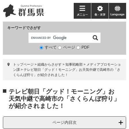
ペ
メ
ー
ニ
メ
色・
language
ジ
ュ
ニ
文
の
ー
ュ
字
キーワードでさがす
先
を
ー
頭
飛
で
ば
すべて
ページ
検
PDF
す。
し
索
て
対
本
トップページ
>
組織からさがす
>
知事戦略部
>
メディアプロモーショ
象
文
ン課
>
テレビ朝日「グッド！モーニング」お天気中継で高崎市の「さ
へ
くらんぼ狩り」が紹介されました！
本
テレビ朝日「グッド！モーニング」お
文
天気中継で高崎市の「さくらんぼ狩り」
が紹介されました！
ページ内目次