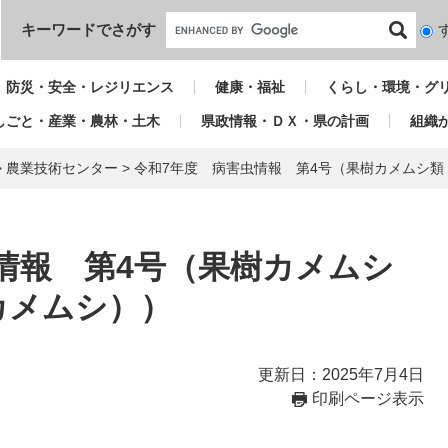
本文へ
キーワードでさがす
検
索
対
防災・安全・レジリエンス
健康・福祉
くらし・環境・グ
象
しごと・産業・農林・土木
県政情報・ＤＸ・県の計画
組織
>
農業技術センター
>
令和7年度 病害虫情報 第4号（果樹カメムシ
情報 第4号（果樹カメムシ
カメムシ））
更新日：2025年7月4日
印刷ページ表示