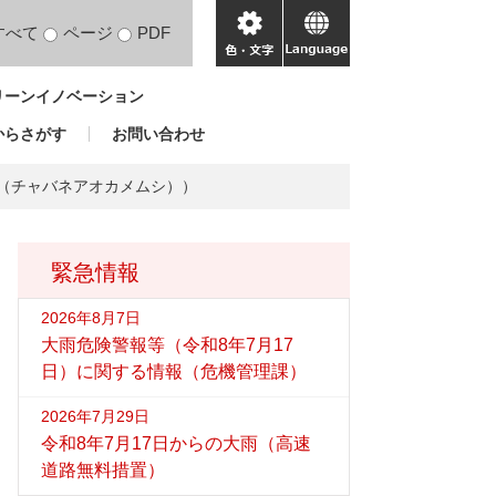
すべて
ページ
PDF
色・
language
文
リーンイノベーション
字
からさがす
お問い合わせ
類（チャバネアオカメムシ））
緊急情報
2026年8月7日
大雨危険警報等（令和8年7月17
日）に関する情報（危機管理課）
2026年7月29日
令和8年7月17日からの大雨（高速
道路無料措置）