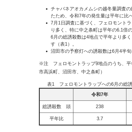
チャバネアオカメムシの越冬量調査の
たため、令和7年の発生量は平年に比
7月1日調査に基づく、フェロモントラ
り多く、特に中之条町は平年の6.1倍
6月の総誘殺数は4地点で平年より多
す（表1）。
沼田市の予察灯への誘殺数は6月4半旬
※注 フェロモントラップ9地点のうち、平
市高浜町、沼田市、中之条町）
表1 フェロモントラップへの6月の総
令和7年
総誘殺数 頭
238
平年比
3.7