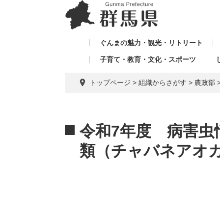
ペ
メ
メ
ー
ニ
ニ
ジ
ュ
ュ
の
ー
ぐんまの魅力・観光・リトリート
ー
先
を
子育て・教育・文化・スポーツ
を
頭
飛
飛
で
ば
トップページ
>
組織からさがす
>
農政部
す。
し
ば
て
し
本
本
て
文
文
令和7年度 病害虫
へ
類（チャバネアオ