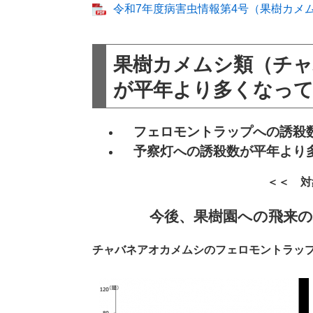
令和7年度病害虫情報第4号（果樹カメム
​果樹カメムシ類（チ
が平年より多くなっ
フェロモントラップへの誘殺数
予察灯への誘殺数が平年より
＜＜ 対
今後、果樹園への飛来
チャバネアオカメムシのフェロモントラッ