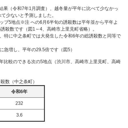
結果（令和7年1月調査）、越冬量が平年に比べて少なかっ
べて少ないと予測しました。
ップ5地点※注 への6月6半旬の誘殺数は平年並から平年よ
の誘殺数です（図1～4、高崎市上里見町省略）。
く、特に中之条町では大発生した令和6年の総誘殺数と同等で
に急増し、平年の29.5倍です（図5）
年比較のできる次の5地点（渋川市、高崎市上里見町、高崎
誘殺数（中之条町）
令和6年
232
3.6