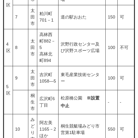
区
太
粕川町
7
田
道の駅おおた
150
可
701－1
市
高林西
太
町882－
4
沢野行政センター及
8
田
5
100
不可
区
び沢野スポーツ広場
市
高林北
町894
太
吉沢町
東毛産業技術センタ
9
田
100
可
1058―5
ー
市
5
区
桐
松原橋公園
※設置
広沢町6
生
-
-
丁目
中止
市
み
阿左美
ど
桐生競艇場みどり市
10
1165－2
550
可
り
営第1駐車場
ほか