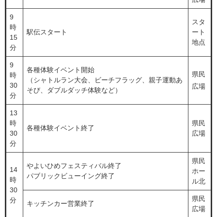
9
スタ
時
駅伝スタート
ート
15
地点
分
9
各種体験イベント開始
県民
時
（シャトルラン大会、ビーチフラッグ、親子運動あ
30
広場
そび、ダブルダッチ体験など）
分
13
時
県民
各種体験イベント終了
30
広場
分
県民
やよいひめフェスティバル終了
14
ホー
パブリックビューイング終了
時
ル北
30
県民
分
キッチンカー営業終了
広場