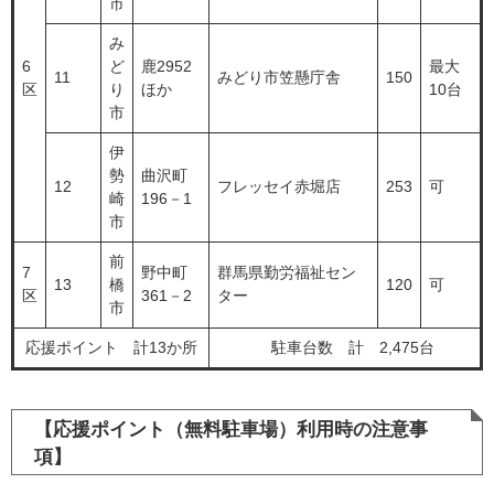
市
み
6
ど
鹿2952
最大
11
みどり市笠懸庁舎
150
区
り
ほか
10台
市
伊
勢
曲沢町
12
フレッセイ赤堀店
253
可
崎
196－1
市
前
7
野中町
群馬県勤労福祉セン
13
橋
120
可
区
361－2
ター
市
応援ポイント 計13か所
駐車台数 計 2,475台
【応援ポイント（無料駐車場）利用時の注意事
項】