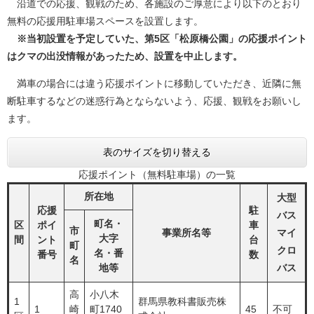
沿道での応援、観戦のため、各施設のご厚意により以下のとおり
無料の応援用駐車場スペースを設置します。
※当初設置を予定していた、第5区「松原橋公園」の応援ポイント
はクマの出没情報があったため、設置を中止します。
満車の場合には違う応援ポイントに移動していただき、近隣に無
断駐車するなどの迷惑行為とならないよう、応援、観戦をお願いし
ます。
表のサイズを切り替える
応援ポイント（無料駐車場）の一覧​
所在地
大型
応援
駐
バス
町名・
区
ポイ
車
市
事業所名等
マイ
大字
間
ント
台
町
クロ
名・番
番号
数
名
地等
バス
高
小八木
1
群馬県教科書販売株
1
崎
町1740
45
不可