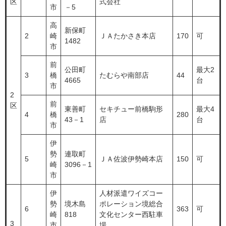
区
式会社
市
－5
高
新保町
2
崎
ＪＡたかさき本店
170
可
1482
市
前
公田町
最大2
3
橋
たむらや南部店
44
4665
台
市
2
前
区
東善町
セキチュー前橋駒形
最大4
4
橋
280
43－1
店
台
市
伊
勢
連取町
5
ＪＡ佐波伊勢崎本店
150
可
崎
3096－1
市
伊
人材派遣ワイズコー
勢
境木島
ポレーション境総合
6
363
可
崎
818
文化センター西駐車
3
市
場