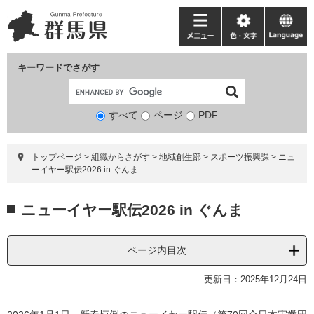
ペ
メ
ー
ニ
メ
色・
language
ジ
ュ
ニ
文
の
ー
ュ
字
キーワードでさがす
先
を
ー
頭
飛
で
ば
すべて
ページ
検
PDF
す。
し
索
て
対
本
トップページ
>
組織からさがす
>
地域創生部
>
スポーツ振興課
>
ニュ
象
文
ーイヤー駅伝2026 in ぐんま
へ
本
ニューイヤー駅伝2026 in ぐんま
文
ページ内目次
更新日：2025年12月24日