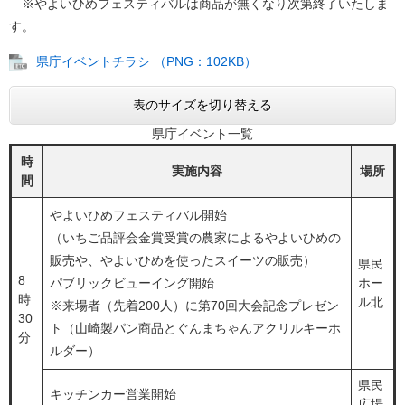
​ ※やよいひめフェスティバルは商品が無くなり次第終了いたしま
す。
県庁イベントチラシ （PNG：102KB）
表のサイズを切り替える
県庁イベント一覧
時
実施内容
場所
間
やよいひめフェスティバル開始
（いちご品評会金賞受賞の農家によるやよいひめの
販売や、やよいひめを使ったスイーツの販売）
県民
8
パブリックビューイング開始
ホー
時
ル北
※来場者（先着200人）に第70回大会記念プレゼン
30
ト（山崎製パン商品とぐんまちゃんアクリルキーホ
分
ルダー）
県民
キッチンカー営業開始
広場