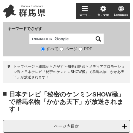
ペ
メ
ー
ニ
メ
色・
language
ジ
ュ
ニ
文
の
ー
ュ
字
キーワードでさがす
先
を
ー
頭
飛
で
ば
すべて
ページ
検
PDF
す。
し
索
て
対
本
トップページ
>
組織からさがす
>
知事戦略部
>
メディアプロモーショ
象
文
ン課
>
日本テレビ「秘密のケンミンSHOW極」で群馬名物「かかあ天
へ
下」が放送されます！
本
日本テレビ「秘密のケンミンSHOW極」
文
で群馬名物「かかあ天下」が放送されま
す！
ページ内目次