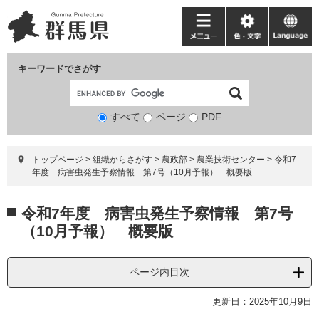
ペ
メ
ー
ニ
メ
色・
language
ジ
ュ
ニ
文
の
ー
ュ
字
キーワードでさがす
先
を
ー
頭
飛
で
ば
すべて
ページ
検
PDF
す。
し
索
て
対
本
トップページ
>
組織からさがす
>
農政部
>
農業技術センター
>
令和7
象
文
年度 病害虫発生予察情報 第7号（10月予報） 概要版
へ
本
令和7年度 病害虫発生予察情報 第7号
文
（10月予報） 概要版
ページ内目次
更新日：2025年10月9日