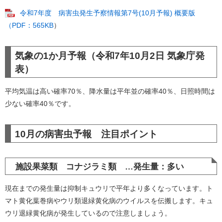
令和7年度 病害虫発生予察情報第7号(10月予報) 概要版
（PDF：565KB
）
気象の1か月予報（令和7年10月2日 気象庁発
表）​​​​
平均気温は高い確率70％、降水量は平年並の確率40％、日照時間は
少ない確率40％です。
10月の病害虫予報 注目ポイント​
施設果菜類 コナジラミ類 …発生量：多い
現在までの発生量は抑制キュウリで平年より多くなっています。ト
マト黄化葉巻病やウリ類退緑黄化病のウイルスを伝搬します。キュ
ウリ退緑黄化病が発生しているので注意しましょう。