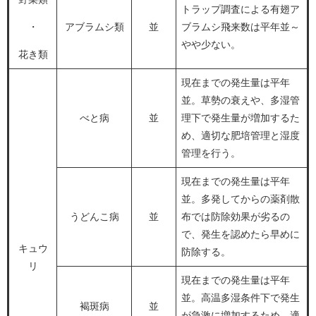
トラップ調査による有翅ア
・
アブラムシ類
並
ブラムシ飛来数は平年並～
やや少ない。
花き類
現在までの発生量は平年
並。草勢の衰えや、多湿管
べと病
並
理下で発生量が増加するた
め、適切な肥培管理と湿度
管理を行う。
現在までの発生量は平年
並。多発してからの薬剤散
うどんこ病
並
布では防除効果が劣るの
で、発生を認めたら早めに
キュウ
防除する。
リ
現在までの発生量は平年
並。高温多湿条件下で発生
褐斑病
並
が急激に増加するため、適