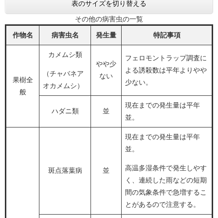
表のサイズを切り替える
その他の病害虫の一覧
作物名
病害虫名
発生量
特記事項
カメムシ類
フェロモントラップ調査に
やや少
よる誘殺数は平年よりやや
（チャバネア
ない
果樹全
少ない。
オカメムシ）
般
現在までの発生量は平年
ハダニ類
並
並。
現在までの発生量は平年
並。
高温多湿条件で発生しやす
斑点落葉病
並
く、連続した雨などの短期
間の気象条件で急増するこ
とがあるので注意する。