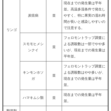
現在までの発生量は平年
並。高温多湿条件で発生し
炭疽病
並
やすく、特に果実の濡れ時
間が長いと感染しやすいの
で注意する。
リンゴ
フェロモントラップ調査に
スモモヒメシ
よる誘殺数は一部でやや多
並
ンクイ
いが、現在までの発生量は
平年並。
フェロモントラップ調査に
キンモンホソ
よる誘殺数はやや多いが、
並
ガ
現在までの発生量は平年
並。
現在までの発生量は平年
ハマキムシ類
並
並。
野菜類