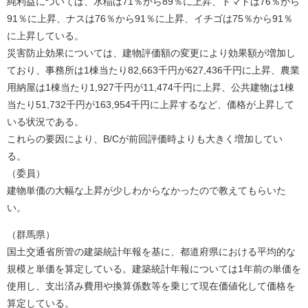
純利益については、水稲は71％から89％に上昇、トマトは76％から
91％に上昇、ナスは76％から91％に上昇、イチゴは75％から91％
に上昇している。
災害防止効果については、建物評価額の変更により効果額が増加し
ており、事務所は1棟当たり82,663千円が627,436千円に上昇、農業
用納屋は1棟当たり1,927千円が11,474千円に上昇、公共建物は1棟
当たり51,732千円が163,954千円に上昇するなど、価格が上昇して
いる状況である。
これらの要因により、B/Cが前回評価時よりも大きく増加してい
る。
（委員）
建物単価の大幅な上昇が少しわからなかったので教えてもらいた
い。
（群馬県）
国土交通省所管の建築統計年報を基に、都道府県における平均的な
規模と単価を算定している。建築統計年報については1年前の単価を
使用し、支出済み費用や換算係数等を乗じて現在価値化して価格を
算定している。