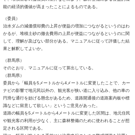
能の経済的価値が高まったことによるものである。
（委員）
治水ダムの減価償却費の上昇が便益の増加につながるというのはわ
かるが、堆積土砂の撤去費用の上昇が便益につながるというのに関
して、理解が及ばない部分がある。マニュアルに従って評価した結
果と解釈してよいか。
（群馬県）
そのとおり、マニュアルに従って算出している。
（群馬県）
委員から「幅員を5メートルから4メートルに変更したことで、カー
ナビの影響で地元民以外の、観光客が狭い道に入り込み、他の車の
円滑な通行を妨げる懸念があるため、道路開通後の道路案内板や標
識などに留意して欲しい」というご意見があった。
道路の幅員を5メートルから4メートルに変更した区間は、地元住民
や観光客の利用が少なく、主に森林整備のために使われることが想
定される区間である。