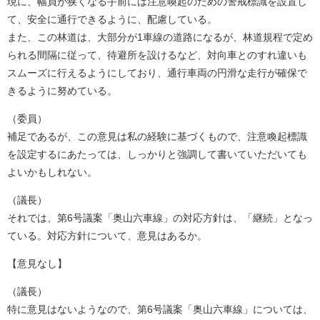
現に、幅員が狭くなる手前には注意喚起のための警戒標識を設置し
て、安全に通行できるように、配慮している。
また、この林道は、大部分が1車線の道路になるが、林道規程で定め
られる間隔に従って、待避所を設けるなど、対向車とのすれ違いも
スムーズに行えるようにしており、通行車両の円滑な走行が確保で
きるように努めている。
（委員）
補足であるが、この意見は私の経験に基づくもので、注意喚起標識
を設定するにあたっては、しっかりと強調して書いていただいても
よいかもしれない。
（議長）
それでは、第6号議案「奥山六車線」の対応方針は、「継続」となっ
ている。対応方針について、意見はあるか。
【意見なし】
（議長）
特に意見はないようなので、第6号議案「奥山六車線」については、