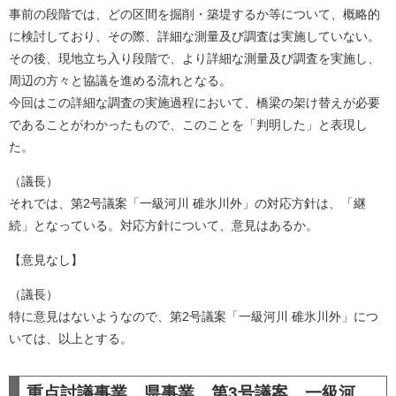
事前の段階では、どの区間を掘削・築堤するか等について、概略的
に検討しており、その際、詳細な測量及び調査は実施していない。
その後、現地立ち入り段階で、より詳細な測量及び調査を実施し、
周辺の方々と協議を進める流れとなる。
今回はこの詳細な調査の実施過程において、橋梁の架け替えが必要
であることがわかったもので、このことを「判明した」と表現し
た。​
（議長）
それでは、第2号議案「一級河川 碓氷川外」の対応方針は、「継
続」となっている。対応方針について、意見はあるか。
【意見なし】
（議長）
特に意見はないようなので、第2号議案「一級河川 碓氷川外」につ
いては、以上とする。
重点討議事業 県事業 第3号議案 一級河