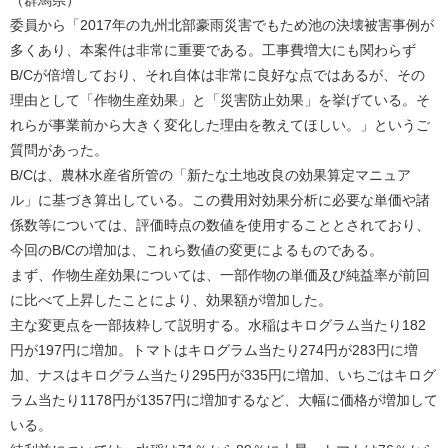
（群馬県）
委員から「2017年の九州北部豪雨災害でもため池の決壊被害事例が
多くあり、本案件は非常に重要である。工事費増大にも関わらず
B/Cが倍増しており、それ自体は非常に良好な点ではあるが、その
理由として「作物生産効果」と「災害防止効果」を挙げている。そ
れらが事業前から大きく変化した理由を教えてほしい。」というご
質問があった。
B/Cは、農林水産省所管の「新たな土地改良の効果算定マニュア
ル」に基づき算出している。この費用対効果分析に必要な単価や諸
係数等については、評価時点の数値を使用することとされており、
今回のB/Cの増加は、これら数値の変更によるものである。
まず、作物生産効果については、一部作物の単価及び純益率が前回
に比べて上昇したことにより、効果額が増加した。
主な変更点を一部抜粋して説明する。水稲はキログラム当たり182
円が197円に増加。トマトはキログラム当たり274円が283円に増
加、ナスはキログラム当たり295円が335円に増加、いちごはキログ
ラム当たり1178円が1357円に増加するなど、大幅に価格が増加して
いる。