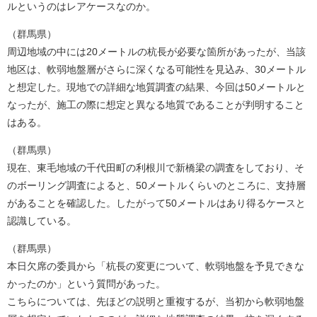
ルというのはレアケースなのか。
（群馬県）
周辺地域の中には20メートルの杭長が必要な箇所があったが、当該
地区は、軟弱地盤層がさらに深くなる可能性を見込み、30メートル
と想定した。現地での詳細な地質調査の結果、今回は50メートルと
なったが、施工の際に想定と異なる地質であることが判明すること
はある。
（群馬県）
現在、東毛地域の千代田町の利根川で新橋梁の調査をしており、そ
のボーリング調査によると、50メートルくらいのところに、支持層
があることを確認した。したがって50メートルはあり得るケースと
認識している。
（群馬県）
本日欠席の委員から「杭長の変更について、軟弱地盤を予見できな
かったのか」という質問があった。
こちらについては、先ほどの説明と重複するが、当初から軟弱地盤