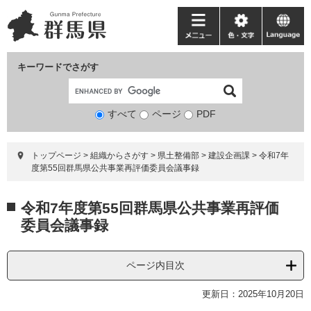
ペ
メ
ー
ニ
メ
色・
language
ジ
ュ
ニ
文
の
ー
ュ
字
キーワードでさがす
先
を
ー
頭
飛
で
ば
すべて
ページ
検
PDF
す。
し
索
て
対
本
トップページ
>
組織からさがす
>
県土整備部
>
建設企画課
>
令和7年
象
文
度第55回群馬県公共事業再評価委員会議事録
へ
本
令和7年度第55回群馬県公共事業再評価
文
委員会議事録
ページ内目次
更新日：2025年10月20日