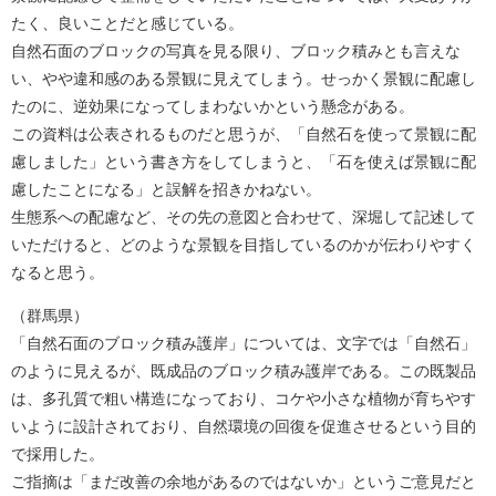
たく、良いことだと感じている。
自然石面のブロックの写真を見る限り、ブロック積みとも言えな
い、やや違和感のある景観に見えてしまう。せっかく景観に配慮し
たのに、逆効果になってしまわないかという懸念がある。
この資料は公表されるものだと思うが、「自然石を使って景観に配
慮しました」という書き方をしてしまうと、「石を使えば景観に配
慮したことになる」と誤解を招きかねない。
生態系への配慮など、その先の意図と合わせて、深堀して記述して
いただけると、どのような景観を目指しているのかが伝わりやすく
なると思う。
（群馬県）
「自然石面のブロック積み護岸」については、文字では「自然石」
のように見えるが、既成品のブロック積み護岸である。この既製品
は、多孔質で粗い構造になっており、コケや小さな植物が育ちやす
いように設計されており、自然環境の回復を促進させるという目的
で採用した。
ご指摘は「まだ改善の余地があるのではないか」というご意見だと