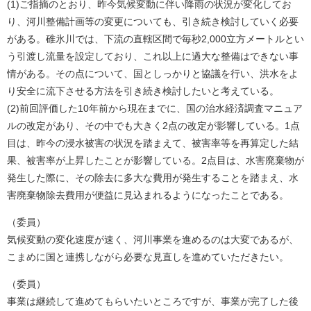
​(1)ご指摘のとおり、昨今気候変動に伴い降雨の状況が変化してお
り、河川整備計画等の変更についても、引き続き検討していく必要
がある。碓氷川では、下流の直轄区間で毎秒2,000立方メートルとい
う引渡し流量を設定しており、これ以上に過大な整備はできない事
情がある。その点について、国としっかりと協議を行い、洪水をよ
り安全に流下させる方法を引き続き検討したいと考えている。
​(2)前回評価した10年前から現在までに、国の治水経済調査マニュア
ルの改定があり、その中でも大きく2点の改定が影響している。1点
目は、昨今の浸水被害の状況を踏まえて、被害率等を再算定した結
果、被害率が上昇したことが影響している。2点目は、水害廃棄物が
発生した際に、その除去に多大な費用が発生することを踏まえ、水
害廃棄物除去費用が便益に見込まれるようになったことである。
（委員）
気候変動の変化速度が速く、河川事業を進めるのは大変であるが、
こまめに国と連携しながら必要な見直しを進めていただきたい。
（委員）
事業は継続して進めてもらいたいところですが、事業が完了した後