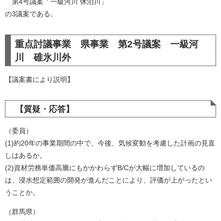
第4号議案「一級河川 休泊川」
の3議案である。​
重点討議事業 県事業 第2号議案 一級河
川 碓氷川外
【議案書により説明】
【質疑・応答】
（委員）
(1)​約20年の事業期間の中で、今後、気候変動を考慮した計画の見直
しはあるか。
​(2)資材労務単価高騰にもかかわらずB/Cが大幅に増加しているの
は、浸水想定範囲の開発が進んだことにより、評価が上がったとい
うことか。
（群馬県）