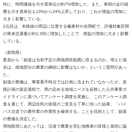
特に、時間価値を示す原単位が約7%増加した。また、車両の走行経
費を示す原単位も13%から24%上昇しており、これが便益の増加に
大きく影響している。
2点目は、本路線の周辺に位置する榛東村や吉岡町で、評価対象区間
の将来交通量が約1.3倍に増加したことで、便益の増加に大きく影響
している。
（群馬県）
委員から「副道は当初予定の用地買収範囲に収まるのか。増えた場
合は、残地部分の農業の継続に影響はないか」というご質問があっ
た。
副道の整備は、事業着手時点では計画に含まれていなかったが、道
路計画の策定過程で、県の定める地域ニーズを反映した公共事業ガ
イドラインに基づいてアンケート調査を実施し、このアンケート調
査を通じて、周辺住民の皆様のご意見を丁寧に伺った結果、「バイ
パス沿道での農作業の作業性を確保する」ことを目的として、副道
の整備を決定した。
用地取得にあたっては、沿道で農業を営む地権者の皆様と個別に協