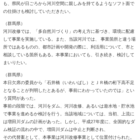
も、県民が日ごろから河川空間に親しみを持てるようなソフト面で
の仕掛けも検討していただきたい。
（群馬県）
河川改修では、「多自然川づくり」の考え方に基づき、環境に配慮
して事業を実施している。また、当該河川では、 事業箇所と違う場
所ではあるものの、都市計画や開発の際に、利活用について、市と
相談している箇所もある。本事業においても、引き続き、検討して
まいりたい。
（群馬県）
本日欠席の委員から「石井橋（いわいばし）とＪＲ橋の桁下高不足
となることが判明したとあるが、事前にわかっていたのでは」とい
う質問があった。
事前の段階では、河川をダム、河川改修、あるいは遊水地・貯水池
で事業を進めるか検討を行う。当該地域については、当初、上流に
は増田川ダムの計画があった。しかし、平成27年度に、全国的なダ
ム検証の流れの中で、増田川ダムは中止と判断され、
その代替案として、本事業は河川改修事業として位置付けられた。