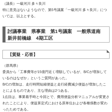
（議長）一級河川 多々良川
特に意見はないようなので、第5号議案「一級河川 多々良川」につ
いては、以上とする。​
討議事業 県事業 第1号議案 一般県道南
新井前橋線 4期工区
【質疑・応答】
（群馬県）
委員から「工事費等が15億円近く増額しているが、B/Cが増加して
いるのはなぜか」というご質問があった。
B/Cの増加は、走行時間短縮便益と走行経費減少便益が増加したこ
とによるものであり、主な理由は2つある。
1点目は、事業着手時と今回とで、費用便益分析マニュアルが変更さ
れたことにより、便益算定式における原単位および各種係数が変わ
ったためである。