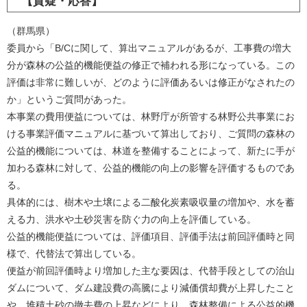
【質疑・応答】
（群馬県）
委員から「B/Cに関して、算出マニュアルがあるが、工事費の増大
分が森林の公益的機能便益の修正で補われる形になっている。この
評価は非常に難しいが、どのように評価あるいは修正がなされたの
か」というご質問があった。
本事業の費用便益については、林野庁が所管する林野公共事業にお
ける事業評価マニュアルに基づいて算出しており、ご質問の森林の
公益的機能については、林道を整備することによって、新たに手が
加わる森林に対して、公益的機能の向上の影響を評価するものであ
る。
具体的には、樹木や土壌による二酸化炭素吸収量の増加や、水を蓄
える力、洪水や土砂災害を防ぐ力の向上を評価している。
公益的機能便益については、評価項目、評価手法は前回評価時と同
様で、代替法で算出している。
便益が前回評価時より増加した主な要因は、代替手段としての治山
ダムについて、ダム建設費の高騰により減価償却費が上昇したこと
や、堆積土砂の撤去費の上昇などにより、森林整備による公益的機