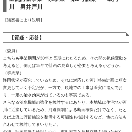
川 男井戸川
【議案書により説明】
【質疑・応答】
（委員）
こちらも事業期間が30年と長期にわたるため、その間の気候変動を
考えると、例えば15年で計画の見直しが必要と考えるがどうか。
（群馬県）
降雨状況が変化しているため、それに対応した河川整備計画に順次
変更していく予定だが、一方で、現地での工事は着実に進んでお
り、一定の治水効果が出ているのも事実である。
さらなる治水機能の強化を検討するにあたり、本地域は住宅地が河
川に近接しているため、河道掘削による断面確保だけでなく、たと
えば上流に貯留施設を整備する可能性も検討するなど、他の方法も
合わせて検討してまいりたい。
今後、計画流量を検討しつつ、市町村等と意見交換を行いながら、