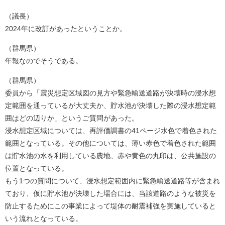
（議長）
2024年に改訂があったということか。
（群馬県）
年報なのでそうである。
（群馬県）
委員から「震災想定区域図の見方や緊急輸送道路が決壊時の浸水想
定範囲を通っているが大丈夫か、貯水池が決壊した際の浸水想定範
囲はどの辺りか」というご質問があった。
浸水想定区域については、再評価調書の41ページ水色で着色された
範囲となっている。その他については、薄い赤色で着色された範囲
は貯水池の水を利用している農地、赤や黄色の丸印は、公共施設の
位置となっている。
もう1つの質問について、浸水想定範囲内に緊急輸送道路等が含まれ
ており、仮に貯水池が決壊した場合には、当該道路のような被災を
防止するためにこの事業によって堤体の耐震補強を実施していると
いう流れとなっている。