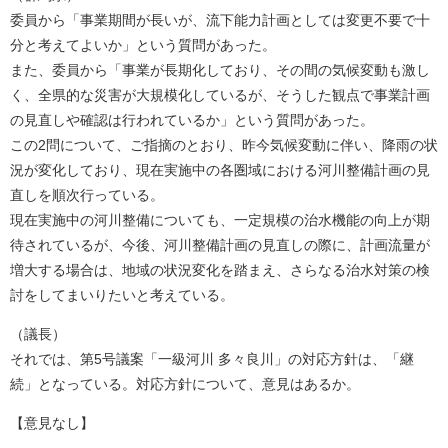
委員から「事業期間が長いが、流下能力計画としては変更不要で十
分と考えてよいか」という質問があった。
また、委員から「事業が長期化しており、その間の気候変動も激し
く、全県的な災害が大規模化しているが、そうした観点で事業計画
の見直しや確認は行われているか」という質問があった。
この2問について、ご指摘のとおり、昨今気候変動に伴い、降雨の状
況が変化しており、現在実施中の各圏域における河川整備計画の見
直しを順次行っている。
現在実施中の河川整備についても、一定規模の治水機能の向上が期
待されているが、今後、河川整備計画の見直しの際に、計画流量が
増大する場合は、地域の状況変化を踏まえ、さらなる治水対策の検
討をしてまいりたいと考えている。
（議長）
それでは、第5号議案「一級河川 多々良川」の対応方針は、「継
続」となっている。対応方針について、意見はあるか。
【意見なし】