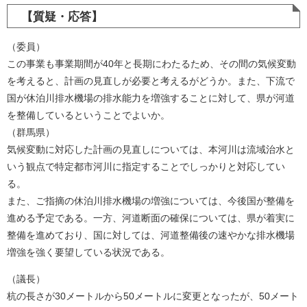
【質疑・応答】
（委員）
この事業も事業期間が40年と長期にわたるため、その間の気候変動
を考えると、計画の見直しが必要と考えるがどうか。また、下流で
国が休泊川排水機場の排水能力を増強することに対して、県が河道
を整備しているということでよいか。
（群馬県）
気候変動に対応した計画の見直しについては、本河川は流域治水と
いう観点で特定都市河川に指定することでしっかりと対応してい
る。
また、ご指摘の休泊川排水機場の増強については、今後国が整備を
進める予定である。一方、河道断面の確保については、県が着実に
整備を進めており、国に対しては、河道整備後の速やかな排水機場
増強を強く要望している状況である。
（議長）
杭の長さが30メートルから50メートルに変更となったが、50メート