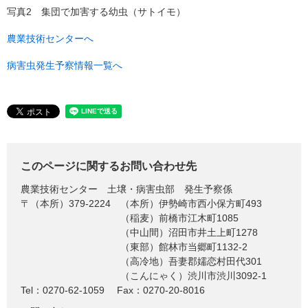
写真2 集団で加害する幼虫（サトイモ）
農業技術センターへ
病害虫発生予察情報一覧へ
このページに関するお問い合わせ先
農業技術センター
土壌・病害虫部 発生予察係
〒（本所）379-2224
（本所）伊勢崎市西小保方町493
（稲麦）前橋市江木町1085
（中山間）沼田市井土上町1278
（東部）館林市当郷町1132-2
（高冷地）吾妻郡嬬恋村田代301
（こんにゃく）渋川市渋川3092-1
Tel：0270-62-1059
Fax：0270-20-8016