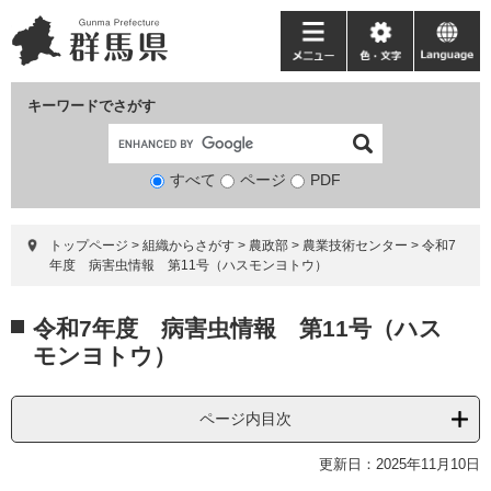
ペ
メ
ー
ニ
メ
色・
language
ジ
ュ
ニ
文
の
ー
ュ
字
キーワードでさがす
先
を
ー
頭
飛
で
ば
すべて
ページ
検
PDF
す。
し
索
て
対
本
トップページ
>
組織からさがす
>
農政部
>
農業技術センター
>
令和7
象
文
年度 病害虫情報 第11号（ハスモンヨトウ）
へ
本
令和7年度 病害虫情報 第11号（ハス
文
モンヨトウ）
ページ内目次
更新日：2025年11月10日