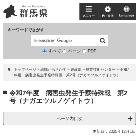
ペ
メ
ー
ニ
メ
色・
language
ジ
ュ
ニ
文
の
ー
ュ
字
キーワードでさがす
先
を
ー
頭
飛
で
ば
すべて
ページ
検
PDF
す。
し
索
て
対
本
トップページ
>
組織からさがす
>
農政部
>
農業技術センター
>
令和7
象
文
年度 病害虫発生予察特殊報 第2号（ナガエツルノゲイトウ）
へ
本
令和7年度 病害虫発生予察特殊報 第2
文
号（ナガエツルノゲイトウ）
ページ内目次
更新日：2025年12月1日