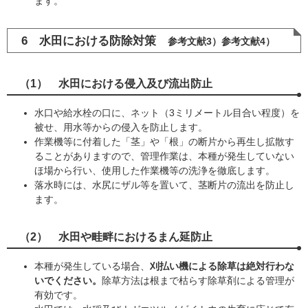
ます。
6 水田における防除対策
参考文献3）参考文献4）
（1） 水田における侵入及び流出防止
水口や給水栓の口に、ネット（3ミリメートル目合い程度）を
被せ、用水等からの侵入を防止します。
作業機等に付着した「茎」や「根」の断片から再生し拡散す
ることがありますので、管理作業は、本種が発生していない
ほ場から行い、使用した作業機等の洗浄を徹底します。
落水時には、水尻にザル等を置いて、茎断片の流出を防止し
ます。
（2） 水田や畦畔におけるまん延防止
本種が発生している場合、
刈払い機による除草は絶対行わな
いでください。
除草方法は根まで枯らす除草剤による管理が
有効です。