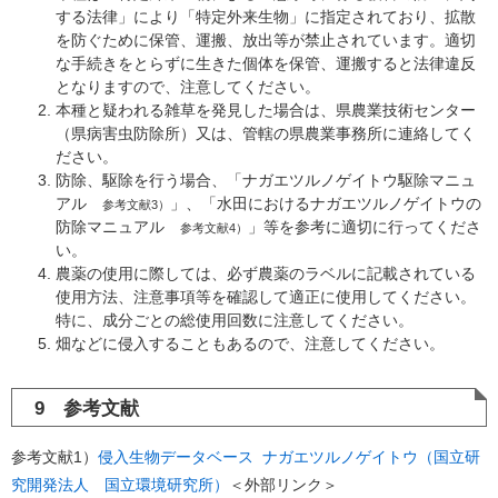
する法律」により「特定外来生物」に指定されており、拡散
を防ぐために保管、運搬、放出等が禁止されています。適切
な手続きをとらずに生きた個体を保管、運搬すると法律違反
となりますので、注意してください。
本種と疑われる雑草を発見した場合は、県農業技術センター
（県病害虫防除所）又は、管轄の県農業事務所に連絡してく
ださい。
防除、駆除を行う場合、「ナガエツルノゲイトウ駆除マニュ
アル
」、「水田におけるナガエツルノゲイトウの
参考文献3）
防除マニュアル
」等を参考に適切に行ってくださ
参考文献4）
い。
農薬の使用に際しては、必ず農薬のラベルに記載されている
使用方法、注意事項等を確認して適正に使用してください。
特に、成分ごとの総使用回数に注意してください。
畑などに侵入することもあるので、注意してください。
9 参考文献
参考文献1）
侵入生物データベース ナガエツルノゲイトウ（国立研
究開発法人 国立環境研究所）
＜外部リンク＞