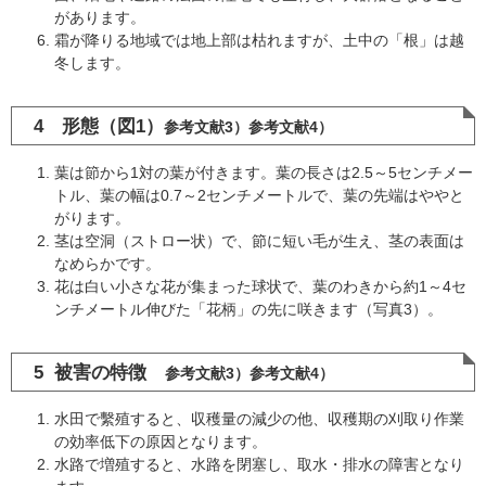
があります。
霜が降りる地域では地上部は枯れますが、土中の「根」は越
冬します。
4 形態（図1）
参考文献3）参考文献4）
葉は節から1対の葉が付きます。葉の長さは2.5～5センチメー
トル、葉の幅は0.7～2センチメートルで、葉の先端はややと
がります。
茎は空洞（ストロー状）で、節に短い毛が生え、茎の表面は
なめらかです。
花は白い小さな花が集まった球状で、葉のわきから約1～4セ
ンチメートル伸びた「花柄」の先に咲きます（写真3）。
5 被害の特徴
参考文献3）参考文献4）
水田で繫殖すると、収穫量の減少の他、収穫期の刈取り作業
の効率低下の原因となります。
水路で増殖すると、水路を閉塞し、取水・排水の障害となり