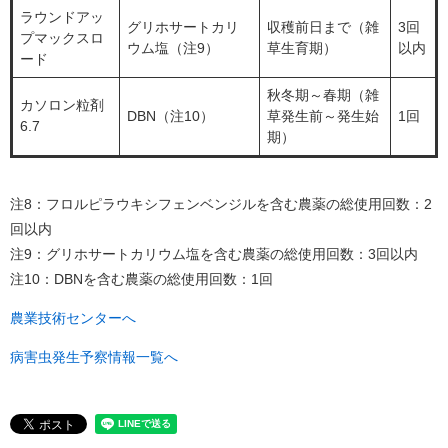
ラウンドアッ
グリホサートカリ
収穫前日まで（雑
3回
プマックスロ
ウム塩（注9）
草生育期）
以内
ード
秋冬期～春期（雑
カソロン粒剤
DBN（注10）
草発生前～発生始
1回
6.7
期）
注8：フロルピラウキシフェンベンジルを含む農薬の総使用回数：2
回以内
注9：グリホサートカリウム塩を含む農薬の総使用回数：3回以内
注10：DBNを含む農薬の総使用回数：1回
農業技術センターへ
病害虫発生予察情報一覧へ