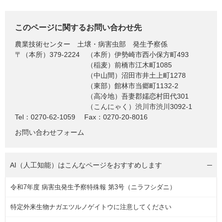
このページに関するお問い合わせ先
農業技術センター
土壌・病害虫部 発生予察係
〒（本所）379-2224
（本所）伊勢崎市西小保方町493
（稲麦）前橋市江木町1085
（中山間）沼田市井土上町1278
（東部）館林市当郷町1132-2
（高冷地）吾妻郡嬬恋村田代301
（こんにゃく）渋川市渋川3092-1
Tel：0270-62-1059
Fax：0270-20-8016
お問い合わせフォーム
AI（人工知能）は
こんなページをおすすめします
令和7年度 病害虫発生予察特殊報 第3号（ニラフシダニ）
特定外来生物ナガエツルノゲイトウに注意してください