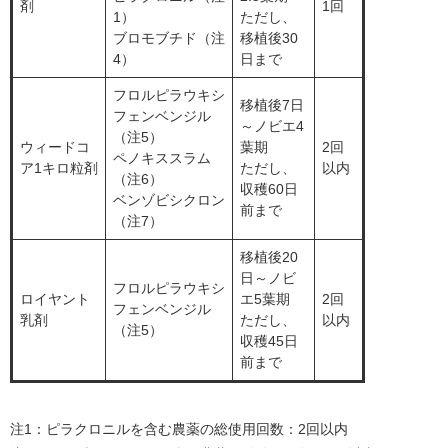
剤
1回
1）
ただし、
ブロモブチド（注
移植後30
4）
日まで
フロルピラウキシ
移植後7日
フェンベンジル
～ノビエ4
（注5）
ウィードコ
葉期
2回
ペノキススラム
ア1キロ粒剤
ただし、
以内
（注6）
収穫60日
ベンゾビシクロン
前まで
（注7）
移植後20
日～ノビ
フロルピラウキシ
ロイヤント
エ5葉期
2回
フェンベンジル
乳剤
ただし、
以内
（注5）
収穫45日
前まで
注1：ピラクロニルを含む農薬の総使用回数：2回以内