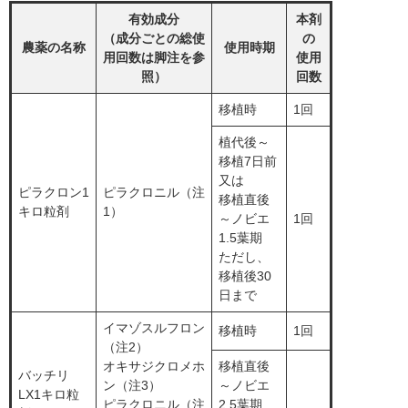
有効成分
本剤
（成分ごとの総使
の
農薬の名称
使用時期
用回数は脚注を参
使用
照）
回数
移植時
1回
植代後～
移植7日前
又は
ピラクロン1
ピラクロニル（注
移植直後
キロ粒剤
1）
～ノビエ
1回
1.5葉期
ただし、
移植後30
日まで
イマゾスルフロン
移植時
1回
（注2）
オキサジクロメホ
移植直後
バッチリ
ン（注3）
～ノビエ
LX1キロ粒
ピラクロニル（注
2.5葉期