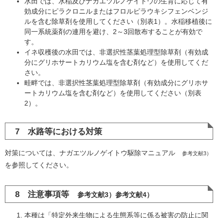
水田では、水稲及びナガエツルノゲイトウの生育に応じて有
効成分にピラクロニルまたはフロルピラウキシフェンベンジ
ルを含む除草剤を使用してください（別表1）。水稲移植後に
同一系統薬剤の連用を避け、2～3回散布することが有効で
す。
イネ収穫後の水田では、非選択性茎葉処理型除草剤（有効成
分にグリホサートカリウム塩を含む剤など）を使用してくだ
さい。
畦畔では、非選択性茎葉処理型除草剤（有効成分にグリホサ
ートカリウム塩を含む剤など）を使用してください（別表
2）。
7 水路等における対策
対策については、ナガエツルノゲイトウ駆除マニュアル
参考文献3）
を参照してください。
8 注意事項等
参考文献3）参考文献4）​
本種は「特定外来生物による生態系等に係る被害の防止に関