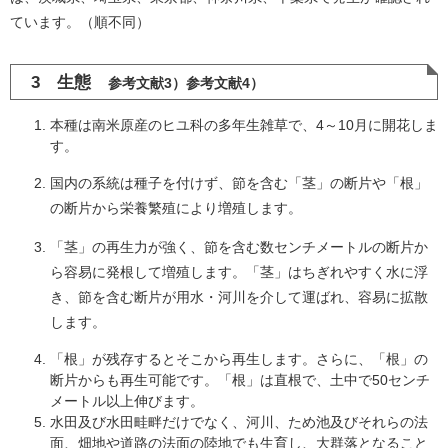
ています。（順不同）
3 生態
参考文献3）参考文献4）​
本種は南米原産のヒユ科の多年生雑草で、4～10月に開花しま
す。
国内の系統は種子を付けず、節を含む「茎」の断片や「根」
の断片から栄養繁殖により増殖します。
​​「茎」の再生力が強く、節を含む数センチメートルの断片か
ら容易に発根して増殖します。「茎」はちぎれやすく水に浮
き、節を含む断片が用水・河川を介して運ばれ、容易に拡散
します。
「根」が残存するとそこから再生します。さらに、「根」の
断片からも再生可能です。「根」は直根で、土中で50センチ
メートル以上伸びます。
水田及び水田畦畔だけでなく、河川、ため池及びそれらの法
面、畑地や道路の法面の陸地でも生育し、大群落となること