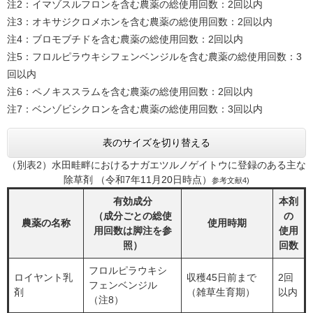
注2：イマゾスルフロンを含む農薬の総使用回数：2回以内
注3：オキサジクロメホンを含む農薬の総使用回数：2回以内
注4：ブロモブチドを含む農薬の総使用回数：2回以内
注5：フロルピラウキシフェンベンジルを含む農薬の総使用回数：3
回以内
注6：ペノキススラムを含む農薬の総使用回数：2回以内
注7：ベンゾビシクロンを含む農薬の総使用回数：3回以内
表のサイズを切り替える
（別表2）水田畦畔におけるナガエツルノゲイトウに登録のある主な
除草剤 （令和7年11月20日時点）
参考文献4)
有効成分
本剤
（成分ごとの総使
の
農薬の名称
使用時期
用回数は脚注を参
使用
照）
回数
フロルピラウキシ
ロイヤント乳
収穫45日前まで
2回
フェンベンジル
剤
（雑草生育期）
以内
（注8）