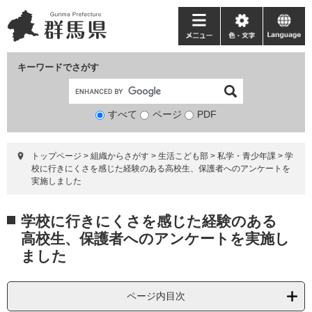
ペ
メ
ー
ニ
メ
色・
language
ジ
ュ
ニ
文
の
ー
ュ
字
キーワードでさがす
先
を
ー
頭
飛
で
ば
すべて
ページ
検
PDF
す。
し
索
て
対
本
トップページ
>
組織からさがす
>
生活こども部
>
私学・青少年課
>
学
象
文
校に行きにくさを感じた経験のある高校生、保護者へのアンケートを
へ
実施しました
本
学校に行きにくさを感じた経験のある
文
高校生、保護者へのアンケートを実施し
ました
ページ内目次