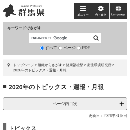
ペ
メ
ー
ニ
メ
色・
language
ジ
ュ
ニ
文
の
ー
ュ
字
キーワードでさがす
先
を
ー
頭
飛
で
ば
すべて
ページ
検
PDF
す。
し
索
て
対
本
トップページ
>
組織からさがす
>
健康福祉部
>
衛生環境研究所
>
象
文
2026年のトピックス・週報・月報
へ
本
2026年のトピックス・週報・月報
文
ページ内目次
更新日：2026年8月5日
トピックス