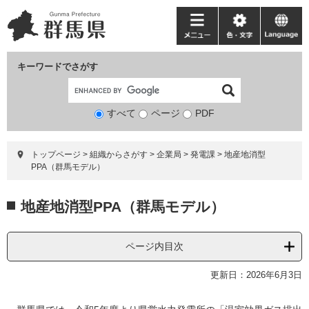
ペ
メ
ー
ニ
メ
色・
language
ジ
ュ
ニ
文
の
ー
ュ
字
キーワードでさがす
先
を
ー
頭
飛
で
ば
すべて
ページ
検
PDF
す。
し
索
て
対
本
トップページ
>
組織からさがす
>
企業局
>
発電課
>
地産地消型
象
文
PPA（群馬モデル）
へ
本
地産地消型PPA（群馬モデル）
文
ページ内目次
更新日：2026年6月3日