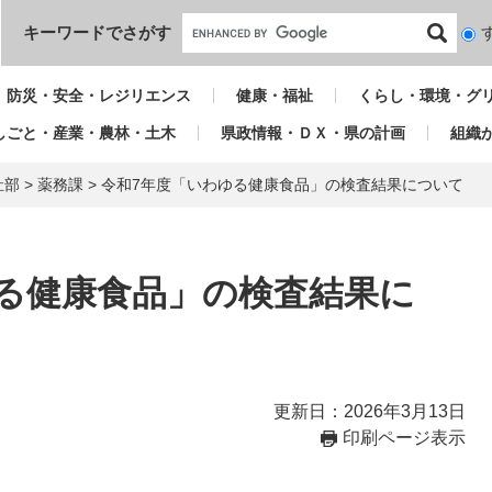
本文へ
キーワードでさがす
検
索
対
防災・安全・レジリエンス
健康・福祉
くらし・環境・グ
象
しごと・産業・農林・土木
県政情報・ＤＸ・県の計画
組織
祉部
>
薬務課
>
令和7年度「いわゆる健康食品」の検査結果について
る健康食品」の検査結果に
更新日：2026年3月13日
印刷ページ表示