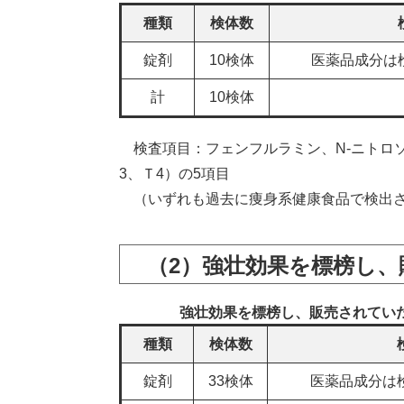
種類
検体数
錠剤
10検体
医薬品成分は
計
10検体
検査項目：フェンフルラミン、N-ニトロ
3、Ｔ4）の5項目
（いずれも過去に痩身系健康食品で検出さ
（2）強壮効果を標榜し
強壮効果を標榜し、販売されてい
種類
検体数
錠剤
33検体
医薬品成分は