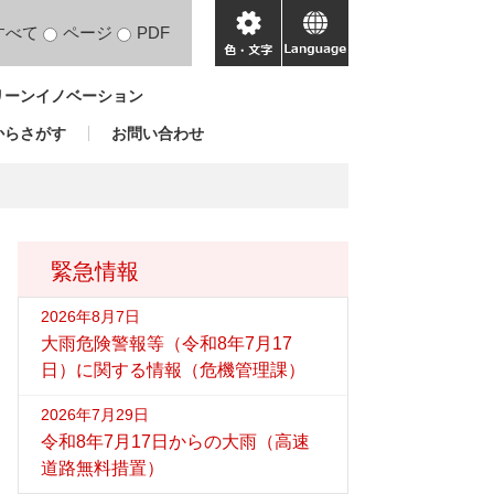
すべて
ページ
PDF
色・
language
文
リーンイノベーション
字
からさがす
お問い合わせ
緊急情報
2026年8月7日
大雨危険警報等（令和8年7月17
日）に関する情報（危機管理課）
2026年7月29日
令和8年7月17日からの大雨（高速
道路無料措置）