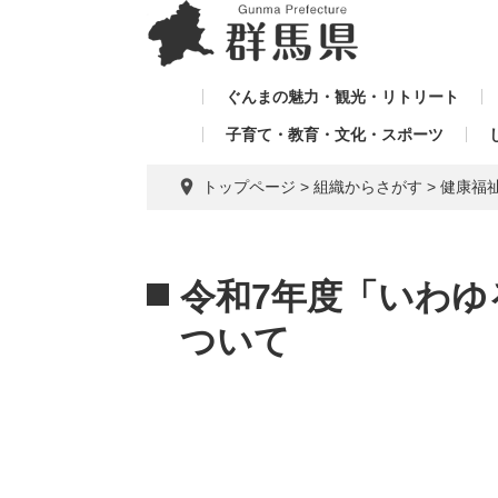
ペ
メ
メ
ー
ニ
ニ
ジ
ュ
ュ
の
ー
ぐんまの魅力・観光・リトリート
ー
先
を
子育て・教育・文化・スポーツ
を
頭
飛
飛
で
ば
トップページ
>
組織からさがす
>
健康福
す。
し
ば
て
し
本
本
て
文
文
令和7年度「いわゆ
へ
ついて