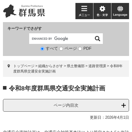
ペ
メ
ー
ニ
メ
色・
language
ジ
ュ
ニ
文
の
ー
ュ
字
キーワードでさがす
先
を
ー
頭
飛
で
ば
すべて
ページ
検
PDF
す。
し
索
て
対
本
トップページ
>
組織からさがす
>
県土整備部
>
道路管理課
>
令和8年
象
文
度群馬県交通安全実施計画
へ
本
令和8年度群馬県交通安全実施計画
文
ページ内目次
更新日：2026年4月1日