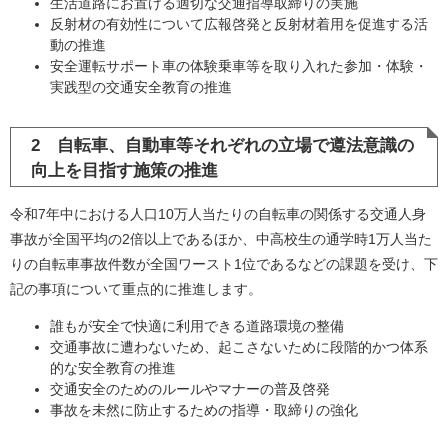
生活道路にお置ける適切な交通指導取締りの実施
反射材の有効性について広報啓発と反射材着用を促進する活
動の推進
安全運転サポート車の体験乗車等を取り入れた参加・体験・
実践型の交通安全教育の推進
2 自転車、自動車等それぞれの立場で遵法意識の
向上を目指す施策の推進
令和7年中における人口10万人当たりの自転車の関係する交通人身
事故が全国平均の2倍以上であるほか、中高校生の通学時1万人当た
りの自転車事故件数が全国ワースト1位であるなどの課題を受け、下
記の事項について重点的に推進します。
誰もが安全で快適に利用できる道路環境の整備
交通事故に遭わないため、起こさないために段階的かつ体系
的な安全教育の推進
交通安全のためのルールやマナーの普及啓発
事故を未然に防止するための指導・取締りの強化