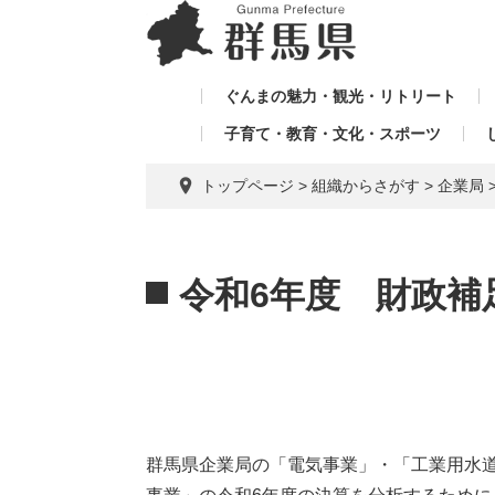
ペ
メ
メ
ー
ニ
ニ
ジ
ュ
ュ
の
ー
ぐんまの魅力・観光・リトリート
ー
先
を
子育て・教育・文化・スポーツ
を
頭
飛
飛
で
ば
トップページ
>
組織からさがす
>
企業局
す。
し
ば
て
し
本
本
て
文
文
令和6年度 財政補
へ
群馬県企業局の「電気事業」・「工業用水