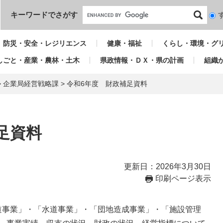
本文へ
キーワードでさがす
検
索
対
防災・安全・レジリエンス
健康・福祉
くらし・環境・グ
象
しごと・産業・農林・土木
県政情報・ＤＸ・県の計画
組織
>
企業局経営戦略課
>
令和6年度 財政補足資料
足資料
更新日：2026年3月30日
印刷ページ表示
道事業」・「水道事業」・「団地造成事業」・「施設管理