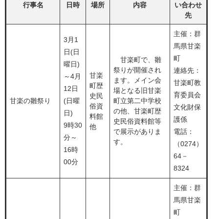
行事名​
日時​
場所
内容​
い合わせ
先​
主催：群
​3月1
馬県甘楽
日(日
町
​ 甘楽町で、雛
曜日)
祭りが開催され
連絡先：
​甘楽
～4月
ます。メイン会
甘楽町教
町歴
12日
場となる旧甘楽
育委員会
史民
甘楽の雛祭り
(日曜
町立第二中学校
俗資
文化財保
の他、甘楽町歴
日)
料館
護係
史民俗資料館等
9時30
他
で展示がありま
電話：
分～
す。
（0274）
16時
64－
00分
8324
主催：群
馬県甘楽
町