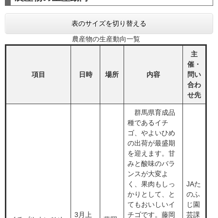
表のサイズを切り替える
農産物の生産動向一覧
主
催・
​項目
​日時
​場所
​内容
問い
合わ
せ先
群馬県育成品
種であるイチ
ゴ、やよいひめ
の出荷が最盛期
を迎えます。甘
みと酸味のバラ
ンスが大変よ
く、果肉もしっ
JAた
かりとして、と
のふ
てもおいしいイ
じ園
3月上
チゴです。藤岡
芸課