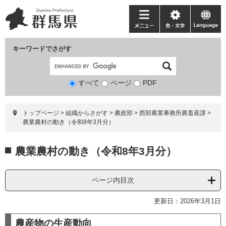
ペ
メ
ー
ニ
メ
色・
language
ジ
ュ
ニ
文
の
ー
ュ
字
キーワードでさがす
先
を
ー
頭
飛
で
ば
すべて
ページ
検
PDF
す。
し
索
て
対
本
トップページ
>
組織からさがす
>
農政部
>
西部農業事務所農畜産課
>
象
文
農業農村の動き（令和8年3月分）
へ
本
農業農村の動き（令和8年3月分）
文
ページ内目次
更新日：2026年3月1日
農産物の生産動向