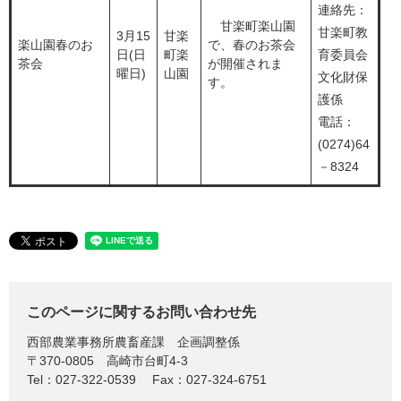
連絡先：
​ 甘楽町楽山園
甘楽町教
​3月15
​甘楽
楽山園春のお
で、春のお茶会
日(日
町楽
育委員会
茶会
が開催されま
曜日)
山園
文化財保
す。
護係
電話：
(0274)64
－8324
このページに関するお問い合わせ先
西部農業事務所農畜産課
企画調整係
〒370-0805
高崎市台町4-3
Tel：027-322-0539
Fax：027-324-6751