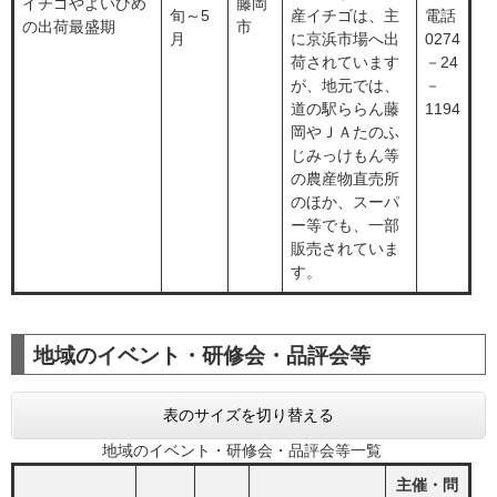
イチゴやよいひめ
藤岡
旬～5
産イチゴは、主
電話
の出荷最盛期
市
月
に京浜市場へ出
0274
荷されています
－24
が、地元では、
－
道の駅ららん藤
1194
岡やＪＡたのふ
じみっけもん等
の農産物直売所
のほか、スーパ
ー等でも、一部
販売されていま
す。
地域のイベント・研修会・品評会等
表のサイズを切り替える
地域のイベント・研修会・品評会等一覧
主催・問