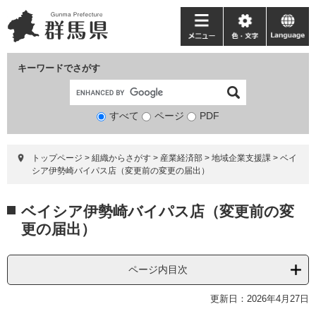
ペ
メ
ー
ニ
メ
色・
language
ジ
ュ
ニ
文
の
ー
ュ
字
キーワードでさがす
先
を
ー
頭
飛
で
ば
すべて
ページ
検
PDF
す。
し
索
て
対
本
トップページ
>
組織からさがす
>
産業経済部
>
地域企業支援課
>
ベイ
象
文
シア伊勢崎バイパス店（変更前の変更の届出）
へ
本
ベイシア伊勢崎バイパス店（変更前の変
文
更の届出）
ページ内目次
更新日：2026年4月27日