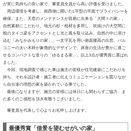
が実に気持ちの良い家で、審査員全員から高い評価を受けました。
周辺環境を考慮し、南西側に開いたL字型の平面でプライバシーを
確保。また、天窓のメンテナンスが容易に出来る「大間々の家」。
自然素材にこだわり、地元の杉・桧材を多用し、吹抜けの大空間に
桧のタイコ梁をアクセントとし光と風を取り込み、自然の中に溶け
込む「みなかみもりの家」。一文字瓦を用い南面腰高の出窓、バル
コニーの太い木枠が象徴的なデザインで、床座の生活が豊かに過ご
せるコンパクトな造りの「ゆるまる家」。以上3点が優秀賞に選ばれ
ました。
今回、現地調査で感じた事は施主の皆様が住宅建築にこだわりを
持ち、それを設計者・施工者に伝えコミュニケーションを図りなが
ら自分達の理想の家を築かれている事でした。
最後になりますが、施主の皆様には休日にも関わらずご協力、ま
た多くのご感想を頂き有難うございました。
審査員を代表して心よりお礼申し上げます。
最優秀賞「借景を望むせがいの家」