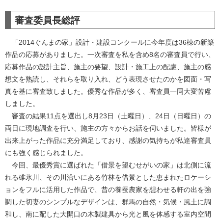
審査委員長総評
「2014ぐんまの家」設計・建設コンクールに今年度は36棟の新築
作品の応募がありました。一次審査を私を含め8名の審査員で行い、
応募作品の設計主旨、施主の要望、設計・施工上の配慮、施主の感
想文を熟読し、それらを取り入れ、どう表現させたのかを図面・写
真を基に審査致しました。優秀な作品が多く、審査員一同大変苦慮
しました。
審査の結果11点を選出し8月23日（土曜日）、24日（日曜日）の
両日に現地調査を行い、施主の方々からお話を伺いました。皆様が
出来上がった作品に充分満足しており、感謝の気持ちが私達審査員
にも強く感じられました。
今回、最優秀賞に選ばれた「借景を望むせがいの家」は北側に流
れる碓氷川、その川沿いにある竹林を借景とした恵まれたロケーシ
ョンをフルに活用した作品で、昔の養蚕農家を想わせる軒の出を強
調した切妻のシンプルなデザインは、群馬の自然・気候・風土に調
和し、南に配した大開口の木製建具から光と風を体感する室内空間