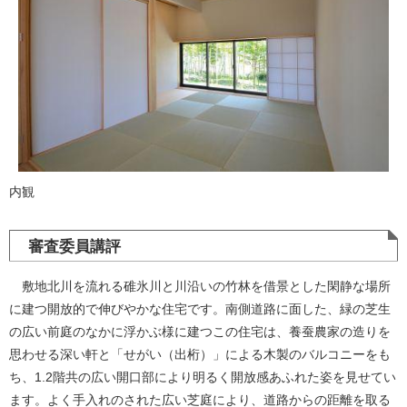
内観
審査委員講評
敷地北川を流れる碓氷川と川沿いの竹林を借景とした閑静な場所
に建つ開放的で伸びやかな住宅です。南側道路に面した、緑の芝生
の広い前庭のなかに浮かぶ様に建つこの住宅は、養蚕農家の造りを
思わせる深い軒と「せがい（出桁）」による木製のバルコニーをも
ち、1.2階共の広い開口部により明るく開放感あふれた姿を見せてい
ます。よく手入れのされた広い芝庭により、道路からの距離を取る