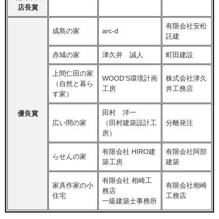
店長賞
有限会社安松
成島の家
arc-d
託建
赤城の家
津久井 誠人
町田建設
上間仁田の家
WOOD'S環境計画
株式会社津久
（自然と暮ら
工房
井工務店
す家）
田村 洋一
優良賞
広い間の家
（田村建築設計工
分離発注
房）
有限会社 HIRO建
有限会社阿部
らせんの家
築工房
建築
有限会社 相崎工
家具作家の小
有限会社相崎
務店
住宅
工務店
一級建築士事務所