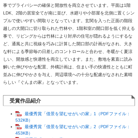
事でプライバシーの確保と開放性を両立させています。平面は1階
LDK、2階の居室全てが南に並び、水廻りや小部屋を北側に置くシン
プルで使いやすい間取りとなっています。玄関を入った正面の階段
越しの大開口に切り取られた竹林や、1階和室の開口部を低く抑える
事で、リビングからは竹林により対岸の住宅が隠れるようにするな
ど、通風と共に視線を巧みに計算した開口部の計画がなされ、大き
な軒による季節毎の日差しのコントロールと合わせ、冬暖かく夏涼
しい、開放感と快適性を両立しています。また、敷地を素直に読み
解いた伸びやかな配置、外構計画は、住まい手の快適性とともに町
並みに伸びやかさを与え、周辺環境への十分な配慮がなされた素晴
らしい『ぐんまの家』となっています。
受賞作品紹介
最優秀賞「借景を望むせがいの家」1（PDFファイル：
532KB）
最優秀賞「借景を望むせがいの家」2（PDFファイル：
453KB）