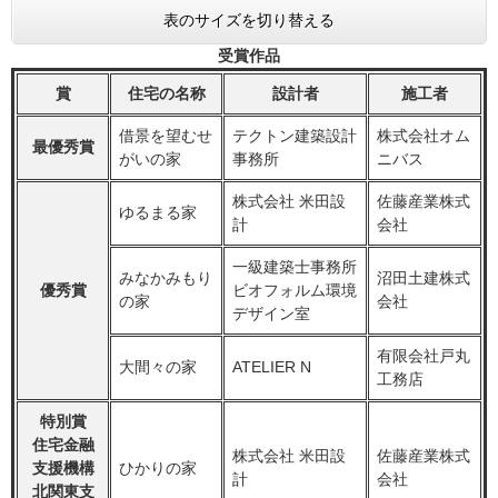
表のサイズを切り替える
受賞作品
賞
住宅の名称
設計者
施工者
借景を望むせ
テクトン建築設計
株式会社オム
最優秀賞
がいの家
事務所
ニバス
株式会社 米田設
佐藤産業株式
ゆるまる家
計
会社
一級建築士事務所
みなかみもり
沼田土建株式
優秀賞
ビオフォルム環境
の家
会社
デザイン室
有限会社戸丸
大間々の家
ATELIER N
工務店
特別賞
住宅金融
株式会社 米田設
佐藤産業株式
支援機構
ひかりの家
計
会社
北関東支