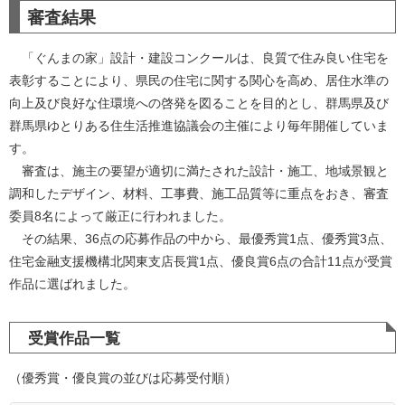
審査結果
「ぐんまの家」設計・建設コンクールは、良質で住み良い住宅を
表彰することにより、県民の住宅に関する関心を高め、居住水準の
向上及び良好な住環境への啓発を図ることを目的とし、群馬県及び
群馬県ゆとりある住生活推進協議会の主催により毎年開催していま
す。
審査は、施主の要望が適切に満たされた設計・施工、地域景観と
調和したデザイン、材料、工事費、施工品質等に重点をおき、審査
委員8名によって厳正に行われました。
その結果、36点の応募作品の中から、最優秀賞1点、優秀賞3点、
住宅金融支援機構北関東支店長賞1点、優良賞6点の合計11点が受賞
作品に選ばれました。
受賞作品一覧
（優秀賞・優良賞の並びは応募受付順）