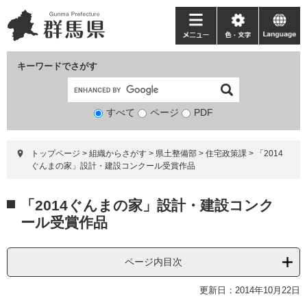
ペ
メ
ー
ニ
メ
色・
language
ジ
ュ
ニ
文
の
ー
ュ
字
キーワードでさがす
先
を
ー
頭
飛
で
ば
すべて
ページ
検
PDF
す。
し
索
て
対
本
トップページ
>
組織からさがす
>
県土整備部
>
住宅政策課
>
「2014
象
文
ぐんまの家」設計・建設コンクール受賞作品
へ
本
「2014ぐんまの家」設計・建設コンク
文
ール受賞作品
ページ内目次
更新日：2014年10月22日