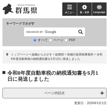
ペ
メ
ー
ニ
メ
色・
language
ジ
ュ
ニ
文
の
ー
ュ
字
キーワードでさがす
先
を
ー
頭
飛
で
ば
すべて
ページ
検
PDF
す。
し
索
て
対
本
トップページ
>
組織からさがす
>
総務部
>
前橋行政県税事務所
>
令和
象
文
8年度自動車税の納税通知書を5月1日に発送しました
へ
本
令和8年度自動車税の納税通知書を5月1
文
日に発送しました
ページ内目次
更新日：2026年5月1日