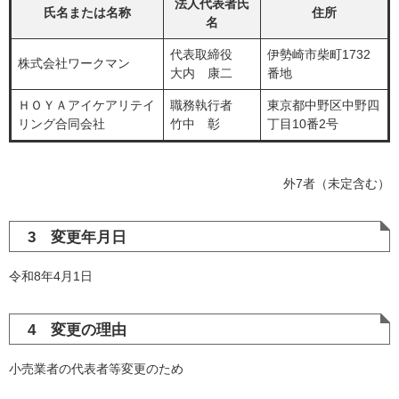
法人代表者氏
氏名または名称
住所
名
​代表取締役
伊勢崎市柴町1732
株式会社ワークマン
大内 康二
番地
ＨＯＹＡアイケアリテイ
職務執行者
東京都中野区中野四
リング合同会社
竹中 彰
丁目10番2号
外7者（未定含む）
3 変更年月日
令和8年4月1日
4 変更の理由
小売業者の代表者等変更のため