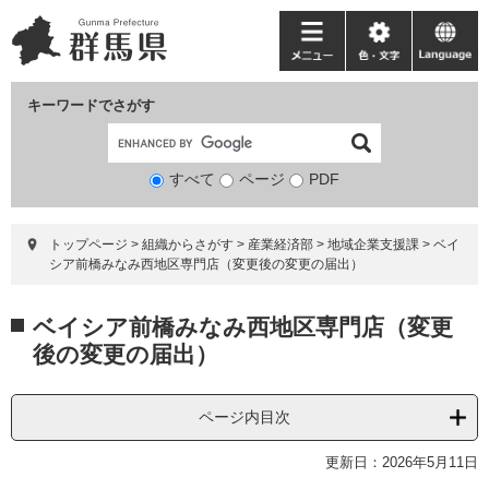
ペ
メ
ー
ニ
メ
色・
language
ジ
ュ
ニ
文
の
ー
ュ
字
キーワードでさがす
先
を
ー
頭
飛
で
ば
すべて
ページ
検
PDF
す。
し
索
て
対
本
トップページ
>
組織からさがす
>
産業経済部
>
地域企業支援課
>
ベイ
象
文
シア前橋みなみ西地区専門店（変更後の変更の届出）
へ
本
ベイシア前橋みなみ西地区専門店（変更
文
後の変更の届出）
ページ内目次
更新日：2026年5月11日