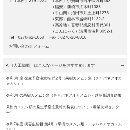
〒（本所）379-2224
（本所）伊勢崎市西小保方町493
（稲麦）前橋市江木町1085
（中山間）沼田市井土上町1278
（東部）館林市当郷町1132-2
（高冷地）吾妻郡嬬恋村田代301
（こんにゃく）渋川市渋川3092-1
Tel：0270-62-1059
Fax：0270-20-8016
お問い合わせフォーム
AI（人工知能）は
こんなページをおすすめします
令和8年度 発生予察注意報 第2号（果樹カメムシ類（チャバネアオカ
メムシ））
令和8年の果樹カメムシ類（チャバネアオカメムシ）越冬量調査結果
果樹カメムシ類の発生予察注意報の発表について（農業技術センタ
ー）
令和7年度 病害虫情報 第4号（果樹カメムシ類（チャバネアオカメム
シ））