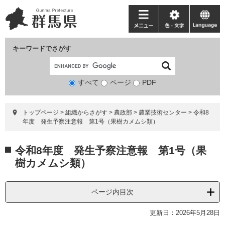
ペ
メ
ー
ニ
メ
色・
language
ジ
ュ
ニ
文
の
ー
ュ
字
キーワードでさがす
先
を
ー
頭
飛
で
ば
すべて
ページ
検
PDF
す。
し
索
て
対
本
トップページ
>
組織からさがす
>
農政部
>
農業技術センター
>
令和8
象
文
年度 発生予察注意報 第1号（果樹カメムシ類）
へ
本
令和8年度 発生予察注意報 第1号（果
文
樹カメムシ類）
ページ内目次
更新日：2026年5月28日