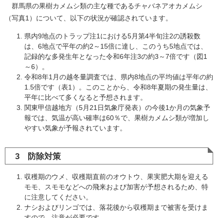
群馬県の果樹カメムシ類の主な種であるチャバネアオカメムシ
（写真1）について、以下の状況が確認されています。
県内9地点のトラップ注1における5月第4半旬注2の誘殺数
は、6地点で平年の約2～15倍に達し、このうち5地点では、
記録的な多発生年となった令和6年注3の約3～7倍です（図1
～6）。
令和8年1月の越冬量調査では、県内8地点の平均値は平年の約
1.5倍です（表1）。このことから、令和8年夏期の発生量は、
平年に比べて多くなると予想されます。
関東甲信越地方（5月21日気象庁発表）の今後1か月の気象予
報では、気温が高い確率は60％で、果樹カメムシ類が増加し
やすい気象が予報されています。
3 防除対策
収穫期のウメ、収穫期直前のオウトウ、果実肥大期を迎える
モモ、スモモなどへの飛来および加害が予想されるため、特
に注意してください。
ナシおよびリンゴでは、落花後から収穫期まで被害を受けま
すので、注意が必要です。