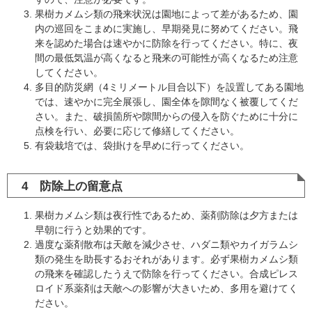
果樹カメムシ類の飛来状況は園地によって差があるため、園
内の巡回をこまめに実施し、早期発見に努めてください。飛
来を認めた場合は速やかに防除を行ってください。特に、夜
間の最低気温が高くなると飛来の可能性が高くなるため注意
してください。
多目的防災網（4ミリメートル目合以下）を設置してある園地
では、速やかに完全展張し、園全体を隙間なく被覆してくだ
さい。また、破損箇所や隙間からの侵入を防ぐために十分に
点検を行い、必要に応じて修繕してください。
有袋栽培では、袋掛けを早めに行ってください。
4 防除上の留意点
果樹カメムシ類は夜行性であるため、薬剤防除は夕方または
早朝に行うと効果的です。
過度な薬剤散布は天敵を減少させ、ハダニ類やカイガラムシ
類の発生を助長するおそれがあります。必ず果樹カメムシ類
の飛来を確認したうえで防除を行ってください。合成ピレス
ロイド系薬剤は天敵への影響が大きいため、多用を避けてく
ださい。