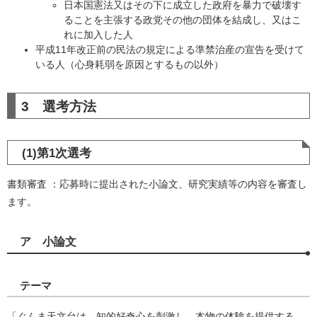
日本国憲法又はその下に成立した政府を暴力で破壊す
ることを主張する政党その他の団体を結成し、又はこ
れに加入した人
平成11年改正前の民法の規定による準禁治産の宣告を受けて
いる人（心身耗弱を原因とするもの以外）
​3 選考方法
(1)第1次選考
書類審査 ：応募時に提出された小論文、研究実績等の内容を審査し
ます。​
ア 小論文
テーマ
「ぐんま天文台は、知的好奇心を刺激し、本物の体験を提供する