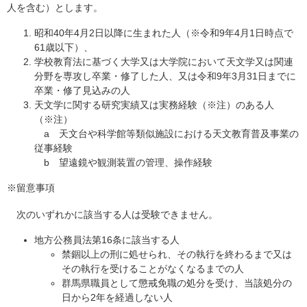
人を含む）とします。
昭和40年4月2日以降に生まれた人（※令和9年4月1日時点で
61歳以下）、
学校教育法に基づく大学又は大学院において天文学又は関連
分野を専攻し卒業・修了した人、又は令和9年3月31日までに
卒業・修了見込みの人
天文学に関する研究実績又は実務経験（※注）のある人
（※注）
a 天文台や科学館等類似施設における天文教育普及事業の
従事経験
b 望遠鏡や観測装置の管理、操作経験
※留意事項
次のいずれかに該当する人は受験できません。
地方公務員法第16条に該当する人
禁錮以上の刑に処せられ、その執行を終わるまで又は
その執行を受けることがなくなるまでの人
群馬県職員として懲戒免職の処分を受け、当該処分の
日から2年を経過しない人