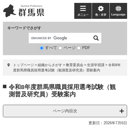
ペ
メ
ー
ニ
メ
色・
language
ジ
ュ
ニ
文
の
ー
ュ
字
キーワードでさがす
先
を
ー
頭
飛
で
ば
すべて
ページ
検
PDF
す。
し
索
て
対
本
トップページ
>
組織からさがす
>
教育委員会
>
生涯学習課
>
令和8年
象
文
度群馬県職員採用選考試験（観測普及研究員）受験案内
へ
本
令和8年度群馬県職員採用選考試験（観
文
測普及研究員）受験案内
ページ内目次
更新日：2026年7月6日