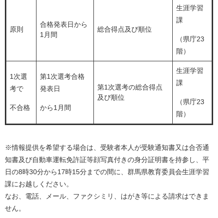
生涯学習
課
合格発表日から
原則
総合得点及び順位
1月間
（県庁23
階）
生涯学習
1次選
第1次選考合格
課
第1次選考の総合得点
考で
発表日
及び順位
（県庁23
不合格
から1月間
階）
※情報提供を希望する場合は、受験者本人が受験通知書又は合否通
知書及び自動車運転免許証等顔写真付きの身分証明書を持参し、平
日の8時30分から17時15分までの間に、群馬県教育委員会生涯学習
課にお越しください。
なお、電話、メール、ファクシミリ、はがき等による請求はできま
せん。​