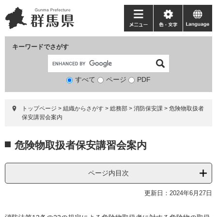
ペ
メ
ー
ニ
メ
色・
language
ジ
ュ
ニ
文
の
ー
ュ
字
キーワードでさがす
先
を
ー
頭
飛
で
ば
すべて
ページ
検
PDF
す。
し
索
て
対
本
トップページ
>
組織からさがす
>
総務部
>
消防保安課
>
危険物取扱者
象
文
保安講習会案内
へ
本
危険物取扱者保安講習会案内
文
ページ内目次
更新日：2024年6月27日