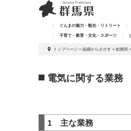
ペ
メ
メ
ー
ニ
ニ
ジ
ュ
ュ
の
ー
ぐんまの魅力・観光・リトリート
ー
先
を
子育て・教育・文化・スポーツ
を
頭
飛
飛
で
ば
トップページ
>
組織からさがす
>
総務部
す。
し
ば
て
し
本
本
て
文
文
電気に関する業務
へ
1 主な業務