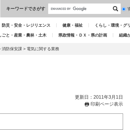
本文へ
キーワードでさがす
検
索
対
防災・安全・レジリエンス
健康・福祉
くらし・環境・グ
象
しごと・産業・農林・土木
県政情報・ＤＸ・県の計画
組織
>
消防保安課
>
電気に関する業務
更新日：2011年3月1日
印刷ページ表示