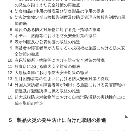
の発生を踏まえた安全対策の再徹底
防炎物品の使用の徹底及び防炎製品の使用の促進
防火対象物定期点検報告制度及び防災管理点検報告制度の周
知徹底
違反のある防火対象物に対する是正指導の推進
ホテル・旅館等における防火安全対策の徹底
表示制度及び公表制度の取組の推進
高齢者や障害者等が入居する小規模福祉施設における防火安
全対策の徹底
有床診療所・病院等における防火安全対策の徹底
飲食店における防火安全対策の徹底
大規模倉庫における防火安全対策の徹底
生計困難者等の住まいにおける防火安全対策の徹底
外国人来訪者や障害者等が利用する施設における災害情報の
伝達及び避難誘導に係る取組の推進
超大規模防火対象物等における自衛消防活動の実効性向上に
係る取組の推進
5 製品火災の発生防止に向けた取組の推進