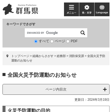
ペ
メ
ー
ニ
メ
色・
language
ジ
ュ
ニ
文
の
ー
ュ
字
キーワードでさがす
先
を
ー
頭
飛
で
ば
すべて
ページ
検
PDF
す。
し
索
て
対
本
トップページ
>
組織からさがす
>
総務部
>
消防保安課
>
全国火災予防
象
文
運動のお知らせ
へ
本
全国火災予防運動のお知らせ
文
ページ内目次
更新日：2024年3月19日
火災予防運動の目的