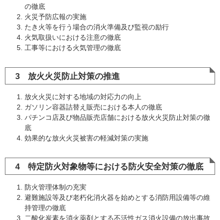
の徹底
火災予防広報の実施
たき火等を行う場合の消火準備及び監視の励行
火気取扱いにおける注意の徹底
工事等における火気管理の徹底
3 放火火災防止対策の推進
放火火災に対する地域の対応力の向上
ガソリン容器詰替え販売における本人の徹底
パチンコ店及び物品販売店舗における放火火災防止対策の徹
底
効果的な放火火災被害の軽減対策の実施
4 特定防火対象物等における防火安全対策の徹底
防火管理体制の充実
避難施設等及び老朽化消火器を始めとする消防用設備等の維
持管理の徹底
二酸化炭素を消火薬剤とする不活性ガス消火設備の放出事故