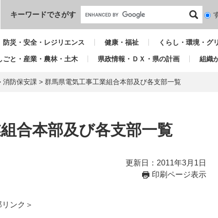
本文へ
キーワードでさがす
検
索
対
防災・安全・レジリエンス
健康・福祉
くらし・環境・グ
象
しごと・産業・農林・土木
県政情報・ＤＸ・県の計画
組織
>
消防保安課
>
群馬県電気工事工業組合本部及び各支部一覧
業組合本部及び各支部一覧
更新日：2011年3月1日
印刷ページ表示
部リンク＞