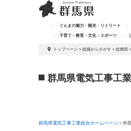
ペ
メ
メ
ー
ニ
ニ
ジ
ュ
ュ
の
ー
ぐんまの魅力・観光・リトリート
ー
先
を
子育て・教育・文化・スポーツ
を
頭
飛
飛
で
ば
トップページ
>
組織からさがす
>
総務部
す。
し
ば
て
し
本
本
て
文
文
群馬県電気工事工
へ
群馬県電気工事工業組合ホームページ
＜外