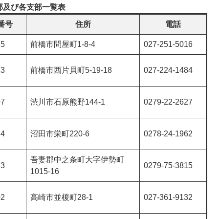
部及び各支部一覧表
番号
住所
電話
55
前橋市問屋町1-8-4
027-251-5016
13
前橋市西片貝町5-19-18
027-224-1484
07
渋川市石原熊野144-1
0279-22-2627
14
沼田市栄町220-6
0278-24-1962
吾妻郡中之条町大字伊勢町
23
0279-75-3815
1015-16
02
高崎市並榎町28-1
027-361-9132