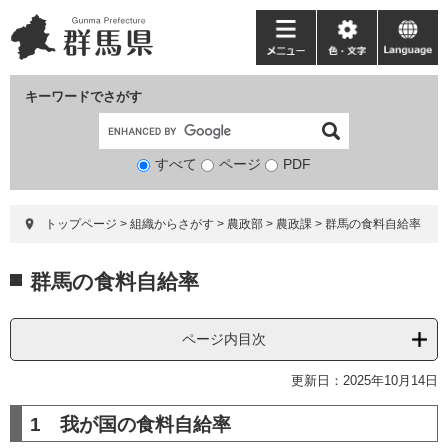
ペ
メ
ー
ニ
メ
色・
language
ジ
ュ
ニ
文
の
ー
ュ
字
キーワードでさがす
先
を
ー
頭
飛
で
ば
すべて
ページ
検
PDF
す。
し
索
て
対
本
トップページ
>
組織からさがす
>
農政部
>
農政課
>
群馬の食料自給率
象
文
へ
本
群馬の食料自給率
文
ページ内目次
更新日：2025年10月14日
1 我が国の食料自給率