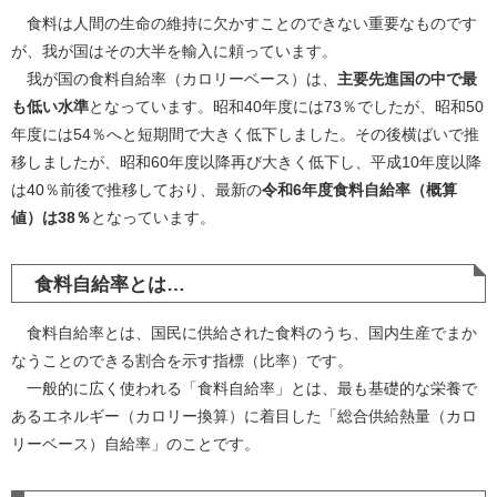
食料は人間の生命の維持に欠かすことのできない重要なものです
が、我が国はその大半を輸入に頼っています。
我が国の食料自給率（カロリーベース）は、
主要先進国の中で最
も低い水準
となっています。昭和40年度には73％でしたが、昭和50
年度には54％へと短期間で大きく低下しました。その後横ばいで推
移しましたが、昭和60年度以降再び大きく低下し、平成10年度以降
は40％前後で推移しており、最新の
令和6年度食料自給率（概算
値）は38％
となっています。
食料自給率とは…
食料自給率とは、国民に供給された食料のうち、国内生産でまか
なうことのできる割合を示す指標（比率）です。
一般的に広く使われる「食料自給率」とは、最も基礎的な栄養で
あるエネルギー（カロリー換算）に着目した「総合供給熱量（カロ
リーベース）自給率」のことです。