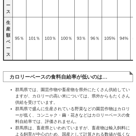
ー
ス
生
産
額
95％
101％
103％
100％
93％
96％
105%
94%
8
ベ
ー
ス
カロリーベースの食料自給率が低いのは…
群馬県では、園芸作物や畜産物を県外にたくさん供給してい
ますが、カロリーの高い米については、県外からもたくさん
供給を受けています。
群馬県で盛んに生産されている野菜などの園芸作物はカロリ
ーが低く、コンニャク・繭・花きなどはカロリーベースの食
料自給率では、評価されません。
群馬県は、畜産県といわれていますが、畜産物は輸入飼料に
よる飼育が中心のため、国産として計算される数値が低くな