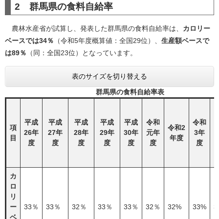
2 群馬県の食料自給率
農林水産省が試算し、発表した群馬県の食料自給率は、
カロリー
ベースでは34％
（令和5年度概算値：全国29位）、
生産額ベースで
は89％
（同：全国23位）となっています。
表のサイズを切り替える
群馬県の食料自給率表
平成
平成
平成
平成
平成
令和
令和
項
令和2
26年
27年
28年
29年
30年
元年
3年
目
年度
度
度
度
度
度
度
度
カ
ロ
リ
ー
33％
33％
32％
33％
33％
32％
32%
33%
3
ベ