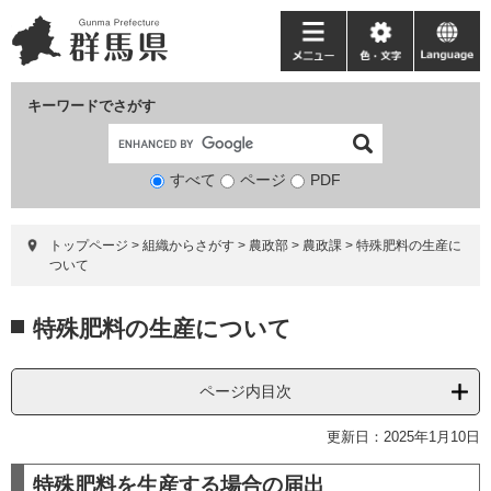
ペ
メ
ー
ニ
メ
色・
language
ジ
ュ
ニ
文
の
ー
ュ
字
キーワードでさがす
先
を
ー
頭
飛
で
ば
すべて
ページ
検
PDF
す。
し
索
て
対
本
トップページ
>
組織からさがす
>
農政部
>
農政課
>
特殊肥料の生産に
象
文
ついて
へ
本
特殊肥料の生産について
文
ページ内目次
更新日：2025年1月10日
特殊肥料を生産する場合の届出