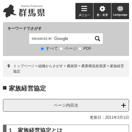
ペ
メ
ー
ニ
メ
色・
language
ジ
ュ
ニ
文
の
ー
ュ
字
キーワードでさがす
先
を
ー
頭
飛
で
ば
すべて
ページ
検
PDF
す。
し
索
て
対
本
トップページ
>
組織からさがす
>
農政部
>
農業構造政策課
>
家族経営
象
文
協定
へ
本
家族経営協定
文
ページ内目次
更新日：2011年3月1日
1 家族経営協定とは