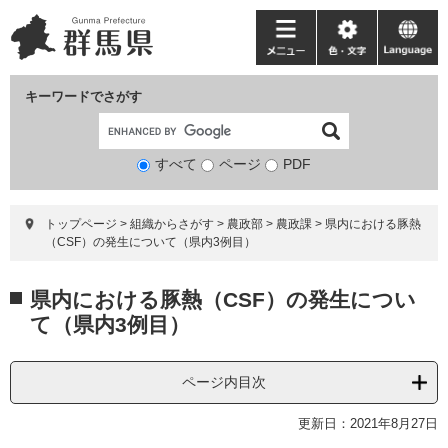
ペ
メ
ー
ニ
メ
色・
language
ジ
ュ
ニ
文
の
ー
ュ
字
キーワードでさがす
先
を
ー
頭
飛
で
ば
すべて
ページ
検
PDF
す。
し
索
て
対
本
トップページ
>
組織からさがす
>
農政部
>
農政課
>
県内における豚熱
象
文
（CSF）の発生について（県内3例目）
へ
本
県内における豚熱（CSF）の発生につい
文
て（県内3例目）
ページ内目次
更新日：2021年8月27日