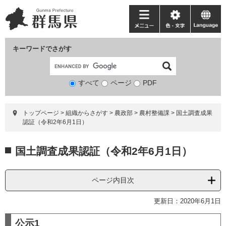
ペ
メ
ー
ニ
メ
色・
language
ジ
ュ
ニ
文
の
ー
ュ
字
キーワードでさがす
先
を
ー
頭
飛
で
ば
すべて
ページ
検
PDF
す。
し
索
て
対
本
トップページ
>
組織からさがす
>
農政部
>
農村整備課
>
国土調査成果
象
文
認証（令和2年6月1日）
へ
本
国土調査成果認証（令和2年6月1日）
文
ページ内目次
更新日：2020年6月1日
公示1