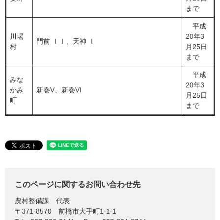
まで
平成
川場
20年3
門前 ＩＩ、天神 Ｉ
村
月25日
まで
平成
みな
20年3
かみ
新巻V、新巻VI
月25日
町
まで
このページに関するお問い合わせ先
農村整備課
代表
〒371-8570
前橋市大手町1-1-1