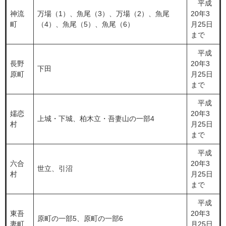
平成
神流
万場（1）、魚尾（3）、万場（2）、魚尾
20年3
町
（4）、魚尾（5）、魚尾（6）
月25日
まで
平成
長野
20年3
下田
原町
月25日
まで
平成
嬬恋
20年3
上城・下城、柏木立・吾妻山の一部4
村
月25日
まで
平成
六合
20年3
世立、引沼
村
月25日
まで
平成
東吾
20年3
原町の一部5、原町の一部6
妻町
月25日