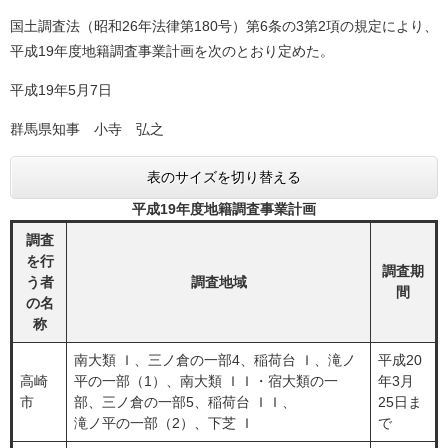
国土調査法（昭和26年法律第180号）第6条の3第2項の規定により、
平成19年度地籍調査事業計画を次のとおり定めた。
平成19年5月7日
群馬県知事 小寺 弘之
表のサイズを切り替える
平成19年度地籍調査事業計画
調査
を行
調査期
う者
調査地域
間
の名
称
南大類 Ｉ、三ノ倉の一部4、稲荷台 Ｉ、滝ノ
平成20
高崎
平の一部（1）、南大類 ＩＩ・宿大類の一
年3月
市
部、三ノ倉の一部5、稲荷台 ＩＩ、
25日ま
滝ノ平の一部（2）、下芝 Ｉ
で