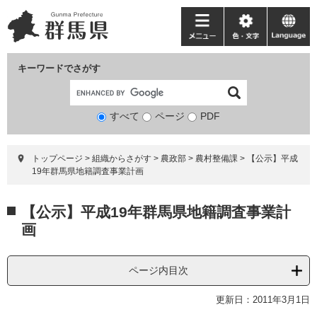
ペ
メ
ー
ニ
メ
色・
language
ジ
ュ
ニ
文
の
ー
ュ
字
キーワードでさがす
先
を
ー
頭
飛
で
ば
すべて
ページ
検
PDF
す。
し
索
て
対
本
トップページ
>
組織からさがす
>
農政部
>
農村整備課
>
【公示】平成
象
文
19年群馬県地籍調査事業計画
へ
本
【公示】平成19年群馬県地籍調査事業計
文
画
ページ内目次
更新日：2011年3月1日