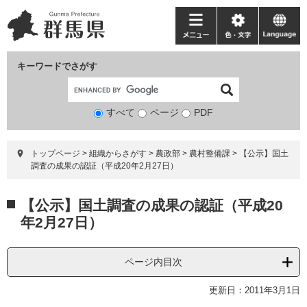
ペ
メ
ー
ニ
メ
色・
language
ジ
ュ
ニ
文
の
ー
ュ
字
キーワードでさがす
先
を
ー
頭
飛
で
ば
すべて
ページ
検
PDF
す。
し
索
て
対
本
トップページ
>
組織からさがす
>
農政部
>
農村整備課
>
【公示】国土
象
文
調査の成果の認証（平成20年2月27日）
へ
本
【公示】国土調査の成果の認証（平成20
文
年2月27日）
ページ内目次
更新日：2011年3月1日