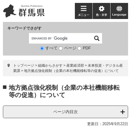
ペ
メ
ー
ニ
メ
色・
language
ジ
ュ
ニ
文
の
ー
ュ
字
キーワードでさがす
先
を
ー
頭
飛
で
ば
すべて
ページ
検
PDF
す。
し
索
て
対
本
トップページ
>
組織からさがす
>
産業経済部
>
未来投資・デジタル産
象
文
業課
>
地方拠点強化税制（企業の本社機能移転等の促進）について
へ
本
地方拠点強化税制（企業の本社機能移転
文
等の促進）について
ページ内目次
更新日：2025年9月22日