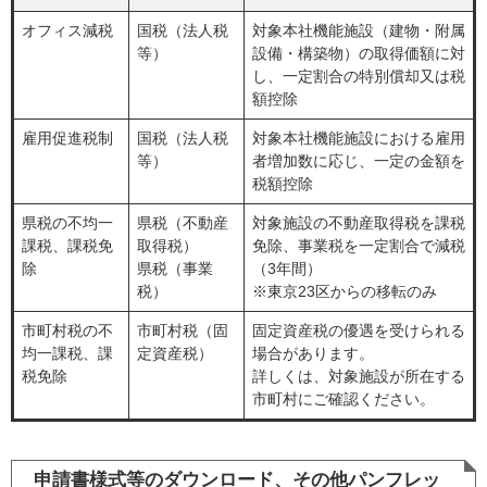
オフィス減税
国税（法人税
対象本社機能施設（建物・附属
等）
設備・構築物）の取得価額に対
し、一定割合の特別償却又は税
額控除
雇用促進税制
国税（法人税
対象本社機能施設における雇用
等）
者増加数に応じ、一定の金額を
税額控除
県税の不均一
県税（不動産
対象施設の不動産取得税を課税
課税、課税免
取得税）
免除、事業税を一定割合で減税
除
県税（事業
（3年間）
税）
※東京23区からの移転のみ
市町村税の不
市町村税（固
固定資産税の優遇を受けられる
均一課税、課
定資産税）
場合があります。
税免除
詳しくは、対象施設が所在する
市町村にご確認ください。
申請書様式等のダウンロード、その他パンフレッ