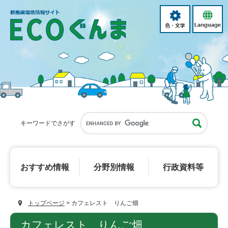
ペ
メ
ー
ニ
色・
language
ジ
ュ
文
の
ー
字
先
を
頭
飛
で
ば
す。
し
て
本
文
へ
キーワードでさがす
おすすめ
情報
分野別
情報
行政資料等
トップページ
>
カフェレスト りんご畑
本
カフェレスト りんご畑