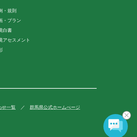
例・規則
画・プラン
境白書
境アセスメント
彰
わせ一覧
群馬県公式ホームぺージ