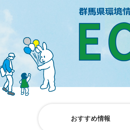
ペ
メ
ー
ニ
ジ
ュ
の
ー
先
を
頭
飛
で
ば
す。
し
て
本
文
へ
おすすめ
情報