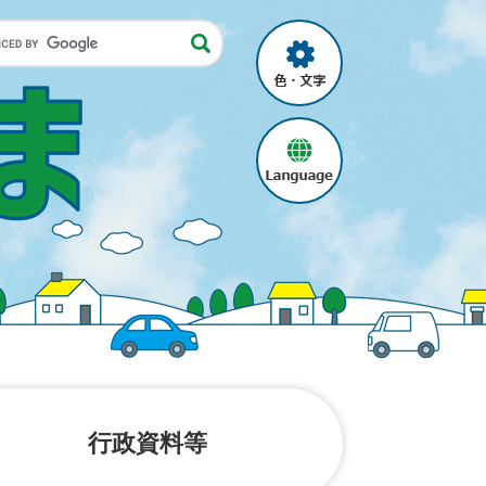
色・
文
字
language
行政資料等