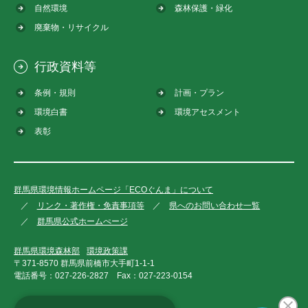
自然環境
森林保護・緑化
廃棄物・リサイクル
行政資料等
条例・規則
計画・プラン
環境白書
環境アセスメント
表彰
群馬県環境情報ホームページ「ECOぐんま」について
リンク・著作権・免責事項等
県へのお問い合わせ一覧
群馬県公式ホームぺージ
群馬県環境森林部
環境政策課
〒371-8570 群馬県前橋市大手町1-1-1
電話番号：
027-226-2827
Fax：
027-223-0154