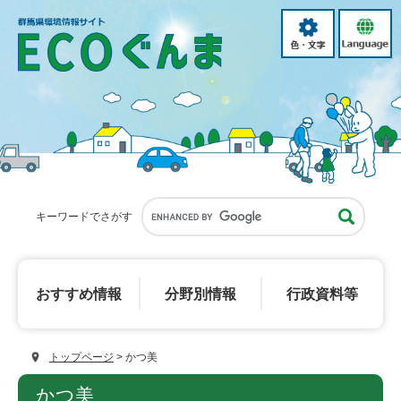
ペ
メ
ー
ニ
色・
language
ジ
ュ
文
の
ー
字
先
を
頭
飛
で
ば
す。
し
て
本
文
へ
キーワードでさがす
おすすめ
情報
分野別
情報
行政資料等
トップページ
>
かつ美
本
かつ美