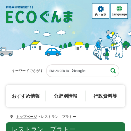
ペ
メ
ー
ニ
色・
language
ジ
ュ
文
の
ー
字
先
を
頭
飛
で
ば
す。
し
て
本
文
へ
キーワードでさがす
おすすめ
情報
分野別
情報
行政資料等
トップページ
>
レストラン プラトー
本
レストラン プラトー