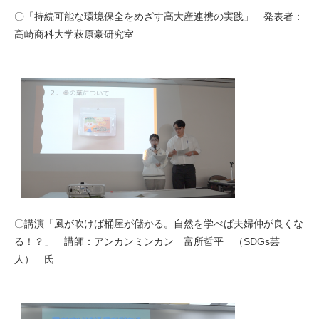
〇「持続可能な環境保全をめざす高大産連携の実践」 発表者：
高崎商科大学萩原豪研究室
〇講演「風が吹けば桶屋が儲かる。自然を学べば夫婦仲が良くな
る！？」 講師：アンカンミンカン 富所哲平 （SDGs芸
人） 氏