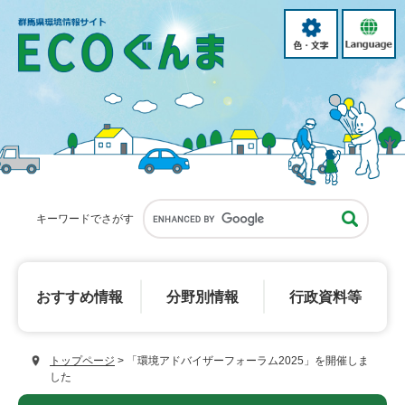
ペ
メ
ー
ニ
色・
language
ジ
ュ
文
の
ー
字
先
を
頭
飛
で
ば
す。
し
て
本
文
へ
キーワードでさがす
おすすめ
情報
分野別
情報
行政資料等
トップページ
>
「環境アドバイザーフォーラム2025」を開催しま
した
本