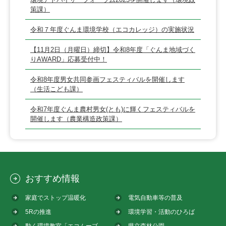
策課）
令和７年度ぐんま環境学校（エコカレッジ）の実施状況
【11月2日（月曜日）締切】令和8年度「ぐんま地域づく
りAWARD」応募受付中！
令和8年度男女共同参画フェスティバルを開催します
（生活こども課）
令和7年度ぐんま農村男女(とも)に輝くフェスティバルを
開催します（農業構造政策課）
おすすめ情報
家庭でストップ温暖化
電気自動車等の普及
5Rの推進
環境学習・活動のひろば
動く環境教室「エコムーブ
県立森林公園