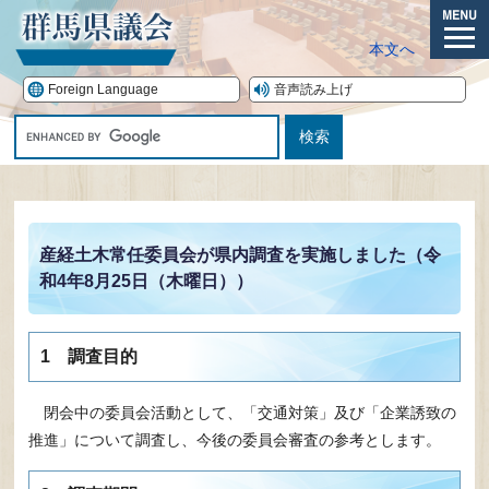
ペ
ー
メ
本文へ
ジ
ニ
の
ュ
Foreign Language
音声読み上げ
先
ー
G
頭
o
で
o
す。
本
g
文
l
e
産経土木常任委員会が県内調査を実施しました（令
カ
和4年8月25日（木曜日））
ス
タ
ム
検
1 調査目的
索
閉会中の委員会活動として、「交通対策」及び「企業誘致の
推進」について調査し、今後の委員会審査の参考とします。