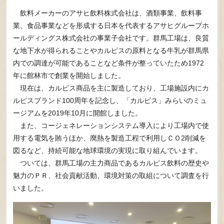
飲料メーカーのアサヒ飲料株式会社は、酒類事業、飲料事
業、食品事業などを形成する日本を代表するアサヒグループホ
ールディングス株式会社の事業子会社です。群馬工場は、良質
な地下水が得られることやカルピスの原料となる牛乳が群馬県
内での調達が可能であることなど条件が整っていたため1972
年に館林市で創業を開始しました。
現在は、カルピス商品を主に製造しており、工場施設内にカ
ルピスブランド100周年を記念し、「カルピス」みらいのミュ
ージアムを2019年10月に開館しました。
また、コージェネレーションシステム導入により工場内で使
用する電気を賄うほか、廃熱を製造工程で利用しＣＯ2削減を
図るなど、持続可能な地球環境の実現に取り組んでいます。
ついては、群馬工場の主力商品であるカルピス飲料の歴史や
魅力のＰＲ、社会貢献活動、環境対策の取組について調査を行
いました。