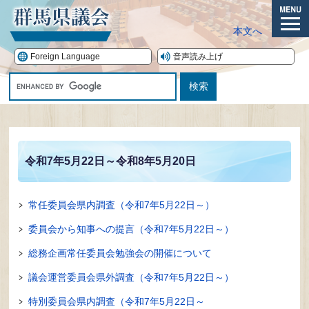
ペ
ー
メ
本文へ
ジ
ニ
の
ュ
Foreign Language
音声読み上げ
先
ー
G
頭
o
で
o
す。
本
g
文
l
e
令和7年5月22日～令和8年5月20日
カ
ス
タ
常任委員会県内調査（令和7年5月22日～）
ム
検
委員会から知事への提言（令和7年5月22日～）
索
総務企画常任委員会勉強会の開催について
議会運営委員会県外調査（令和7年5月22日～）
特別委員会県内調査（令和7年5月22日～