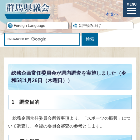
ペ
ー
メ
本文へ
ジ
ニ
の
ュ
Foreign Language
音声読み上げ
先
ー
G
頭
o
で
o
す。
本
g
文
l
e
総務企画常任委員会が県内調査を実施しました（令
カ
和5年1月26日（木曜日））
ス
タ
ム
検
1 調査目的
索
総務企画常任委員会所管事項より、「スポーツの振興」につ
いて調査し、今後の委員会審査の参考とします。