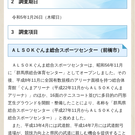
2 調査期日
令和5年1月26日（木曜日）
3 調査項目
ＡＬＳＯＫぐんま総合スポーツセンター（前橋市）
ＡＬＳＯＫぐんま総合スポーツセンターは、昭和56年11月
に「群馬県総合体育センター」としてオープンしました。その
後、平成8年11月に全国有数規模のアリーナ面積を持つ総合体
育館「ぐんまアリーナ（平成22年11月からＡＬＳＯＫぐんま
アリーナ）」のほか、16面のテニスコート並びに多目的の円形
芝生グラウンドを開館・整備したことにより、名称を「群馬県
総合スポーツセンター（平成27年11月からＡＬＳＯＫぐんま
総合スポーツセンター）」と改めました。
また、平成13年4月には武道館、平成14年7月には武道館弓
道場が、競技力向上と県民の武道に親しむ機会を提供すること