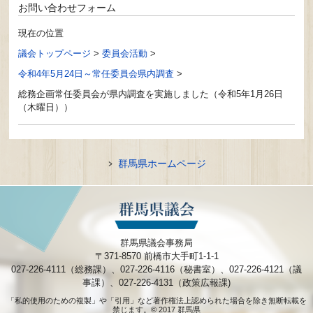
お問い合わせフォーム
現在の位置
議会トップページ
>
委員会活動
>
令和4年5月24日～常任委員会県内調査
>
総務企画常任委員会が県内調査を実施しました（令和5年1月26日
（木曜日））
群馬県ホームページ
群馬県議会事務局
〒371-8570 前橋市大手町1-1-1
027-226-4111（総務課）、027-226-4116（秘書室）、027-226-4121（議
事課）、027-226-4131（政策広報課)
「私的使用のための複製」や「引用」など著作権法上認められた場合を除き無断転載を
禁じます。© 2017 群馬県