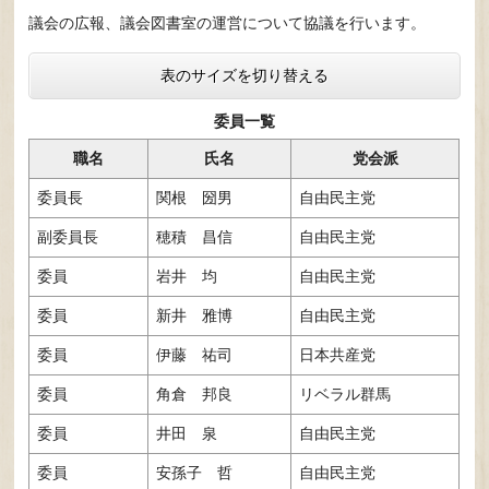
議会の広報、議会図書室の運営について協議を行います。
表のサイズを切り替える
委員一覧
職名
氏名
党会派
委員長
関根 圀男
自由民主党
副委員長
穂積 昌信
自由民主党
委員
岩井 均
自由民主党
委員
新井 雅博
自由民主党
委員
伊藤 祐司
日本共産党
委員
角倉 邦良
リベラル群馬
委員
井田 泉
自由民主党
委員
安孫子 哲
自由民主党