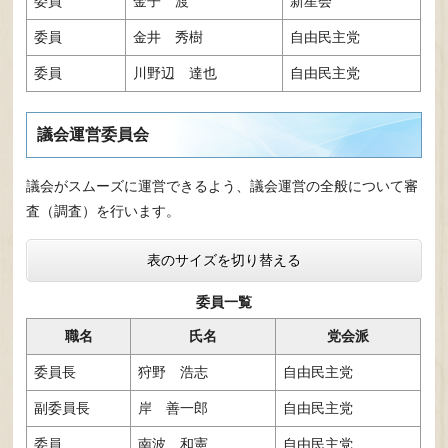
委員
金子 渡
新星会
委員
金井 秀樹
自由民主党
委員
川野辺 達也
自由民主党
議会運営委員会
議会がスムーズに運営できるよう、議会運営の全般について審
査（調査）を行います。
表のサイズを切り替える
委員一覧
職名
氏名
党会派
委員長
狩野 浩志
自由民主党
副委員長
岸 善一郎
自由民主党
委員
南波 和憲
自由民主党