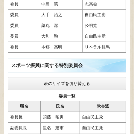
委員
中島 篤
志高会
委員
大手 治之
自由民主党
委員
藥丸 潔
公明党
委員
大和 勲
自由民主党
委員
本郷 高明
リベラル群馬
スポーツ振興に関する特別委員会
表のサイズを切り替える
委員一覧
職名
氏名
党会派
委員長
須藤 昭男
自由民主党
副委員長
星名 建市
自由民主党