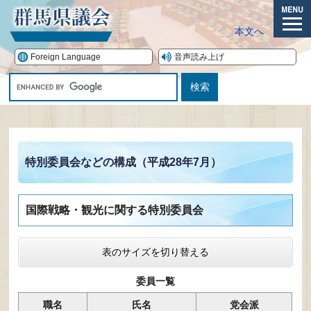
ペ
ー
メ
本文へ
ジ
ニ
の
ュ
Foreign Language
音声読み上げ
先
ー
G
頭
o
で
o
す。
本
g
文
l
e
特別委員会などの構成（平成28年7月）
カ
ス
タ
国際戦略・観光に関する特別委員会
ム
検
索
表のサイズを切り替える
委員一覧
職名
氏名
党会派