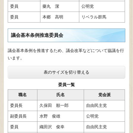
委員
藥丸 潔
公明党
委員
本郷 高明
リベラル群馬
議会基本条例推進委員会
議会基本条例を推進するため、議会改革などについて協議を行
います。
表のサイズを切り替える
委員一覧
職名
氏名
党会派
委員長
久保田 順一郎
自由民主党
副委員長
水野 俊雄
公明党
委員
織田沢 俊幸
自由民主党