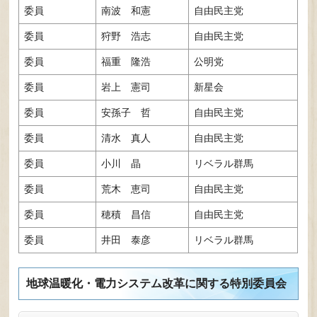
委員
南波 和憲
自由民主党
委員
狩野 浩志
自由民主党
委員
福重 隆浩
公明党
委員
岩上 憲司
新星会
委員
安孫子 哲
自由民主党
委員
清水 真人
自由民主党
委員
小川 晶
リベラル群馬
委員
荒木 恵司
自由民主党
委員
穂積 昌信
自由民主党
委員
井田 泰彦
リベラル群馬
地球温暖化・電力システム改革に関する特別委員会