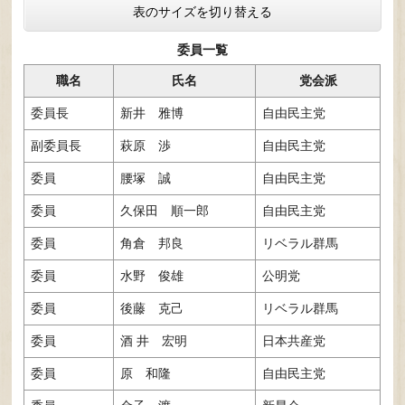
表のサイズを切り替える
委員一覧
職名
氏名
党会派
委員長
新井 雅博
自由民主党
副委員長
萩原 渉
自由民主党
委員
腰塚 誠
自由民主党
委員
久保田 順一郎
自由民主党
委員
角倉 邦良
リベラル群馬
委員
水野 俊雄
公明党
委員
後藤 克己
リベラル群馬
委員
酒 井 宏明
日本共産党
委員
原 和隆
自由民主党