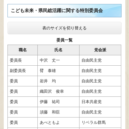
こども未来・県民総活躍に関する特別委員会
表のサイズを切り替える
委員一覧
職名
氏名
党会派
委員長
中沢 丈一
自由民主党
副委員長
臂 泰雄
自由民主党
委員
岩井 均
自由民主党
委員
織田沢 俊幸
自由民主党
委員
伊藤 祐司
日本共産党
委員
須藤 和臣
自由民主党
委員
あべともよ
リベラル群馬