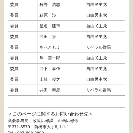
委員
狩野 浩志
自由民主党
委員
萩原 渉
自由民主党
委員
星名 建市
自由民主党
委員
井田 泉
自由民主党
委員
あべともよ
リベラル群馬
委員
岸 善一郎
自由民主党
委員
井下 泰伸
自由民主党
委員
山崎 俊之
自由民主党
委員
井田 泰彦
リベラル群馬
このページに関するお問い合わせ先
議会事務局
政策広報課 企画広報係
〒371-8570
前橋市大手町1-1-1
Tel：027-898-2892