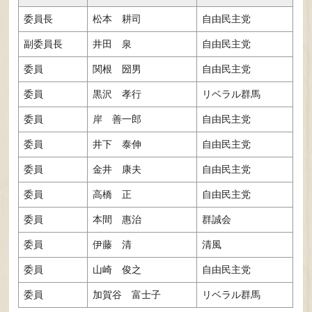
委員長
松本 耕司
自由民主党
副委員長
井田 泉
自由民主党
委員
関根 圀男
自由民主党
委員
黒沢 孝行
リベラル群馬
委員
岸 善一郎
自由民主党
委員
井下 泰伸
自由民主党
委員
金井 康夫
自由民主党
委員
高橋 正
自由民主党
委員
本間 惠治
群誠会
委員
伊藤 清
清風
委員
山崎 俊之
自由民主党
委員
加賀谷 富士子
リベラル群馬