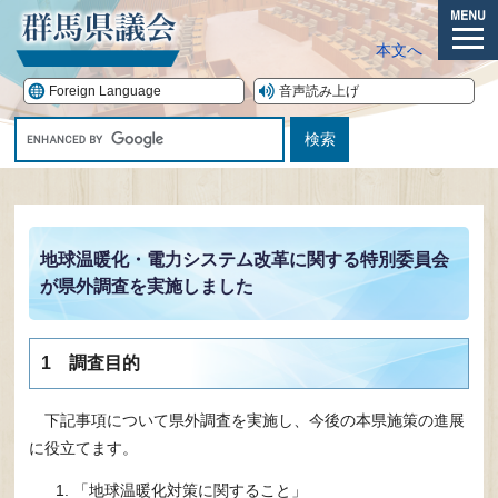
ペ
ー
メ
本文へ
ジ
ニ
の
ュ
Foreign Language
音声読み上げ
先
ー
G
頭
o
で
o
す。
本
g
文
l
e
地球温暖化・電力システム改革に関する特別委員会
カ
が県外調査を実施しました
ス
タ
ム
検
1 調査目的
索
下記事項について県外調査を実施し、今後の本県施策の進展
に役立てます。
「地球温暖化対策に関すること」