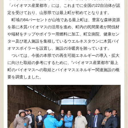
「バイオマス産業都市」には、これまでに全国の22自治体が認
定を受けており、山形県では最上町が初めてとなります。
町域の84パーセントが山地である最上町は、豊富な森林資源
を基に木質バイオマスの活用を進め、町内の民間業者が間伐材
や端材をチップやボイラー用燃料に加工、町立病院、健康セン
ター及び老人施設を集積しているウエルネスタウンに木質バイ
オマスボイラーを設置し、施設の冷暖房を賄っています。
ついては、今後の本県での再生可能エネルギーの導入・拡大
に向けた取組の参考にするために、“バイオマス産業都市”最上
町のバイオマスへの取組とバイオマスエネルギー関連施設の概
要を調査しました。