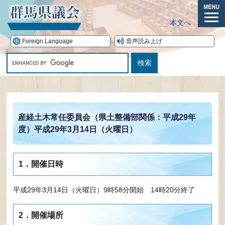
ペ
ー
メ
本文へ
ジ
ニ
の
ュ
Foreign Language
音声読み上げ
先
ー
G
頭
o
で
o
す。
本
g
文
l
e
産経土木常任委員会（県土整備部関係：平成29年
カ
度）平成29年3月14日（火曜日）
ス
タ
ム
検
1．開催日時
索
平成29年3月14日（火曜日）9時58分開始 14時20分終了
2．開催場所