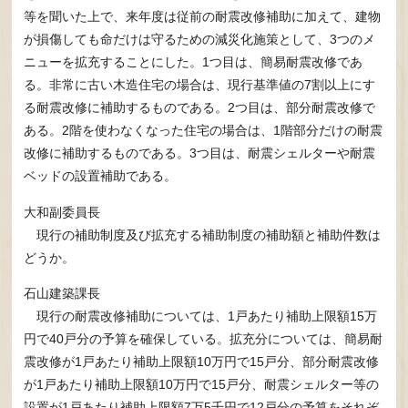
等を聞いた上で、来年度は従前の耐震改修補助に加えて、建物
が損傷しても命だけは守るための減災化施策として、3つのメ
ニューを拡充することにした。1つ目は、簡易耐震改修であ
る。非常に古い木造住宅の場合は、現行基準値の7割以上にす
る耐震改修に補助するものである。2つ目は、部分耐震改修で
ある。2階を使わなくなった住宅の場合は、1階部分だけの耐震
改修に補助するものである。3つ目は、耐震シェルターや耐震
ベッドの設置補助である。
大和副委員長
現行の補助制度及び拡充する補助制度の補助額と補助件数は
どうか。
石山建築課長
現行の耐震改修補助については、1戸あたり補助上限額15万
円で40戸分の予算を確保している。拡充分については、簡易耐
震改修が1戸あたり補助上限額10万円で15戸分、部分耐震改修
が1戸あたり補助上限額10万円で15戸分、耐震シェルター等の
設置が1戸あたり補助上限額7万5千円で12戸分の予算をそれぞ