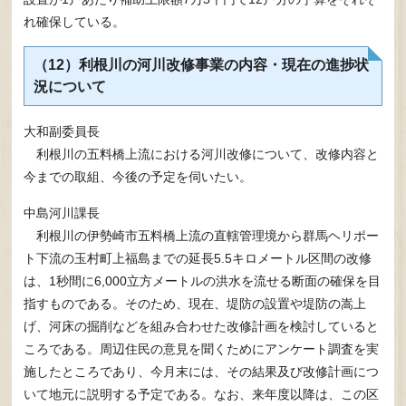
れ確保している。
（12）利根川の河川改修事業の内容・現在の進捗状
況について
大和副委員長
利根川の五料橋上流における河川改修について、改修内容と
今までの取組、今後の予定を伺いたい。
中島河川課長
利根川の伊勢崎市五料橋上流の直轄管理境から群馬ヘリポー
ト下流の玉村町上福島までの延長5.5キロメートル区間の改修
は、1秒間に6,000立方メートルの洪水を流せる断面の確保を目
指すものである。そのため、現在、堤防の設置や堤防の嵩上
げ、河床の掘削などを組み合わせた改修計画を検討していると
ころである。周辺住民の意見を聞くためにアンケート調査を実
施したところであり、今月末には、その結果及び改修計画につ
いて地元に説明する予定である。なお、来年度以降は、この区