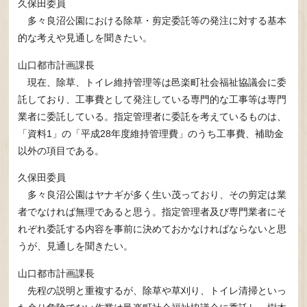
久保田委員
多々良沼公園における除草・剪定委託等の発注に対する基本
的な考えや見通しを聞きたい。
山口都市計画課長
現在、除草、トイレ維持管理等は邑楽町社会福祉協議会に委
託しており、工事費として発注している専門的な工事等は専門
業者に委託している。指定管理者に委託を考えているものは、
「資料1」の「平成28年度維持管理費」のうち工事費、補助金
以外の項目である。
久保田委員
多々良沼公園はヤナギが多く生い茂っており、その剪定は業
者でなければ無理であると思う。指定管理者及び専門業者にそ
れぞれ委託する内容を事前に決めておかなければならないと思
うが、見通しを聞きたい。
山口都市計画課長
先程の説明と重複するが、除草や草刈り、トイレ清掃といっ