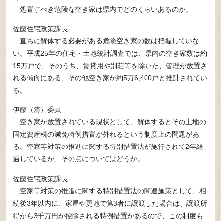
処置すべき危険な空き家は県内でどのくらいあるのか。
佐藤住宅政策課長
直ちに解体する必要がある危険空き家の数は把握していな
い。平成25年の住宅・土地統計調査では、県内の空き家数は約
15万戸で、そのうち、賃貸用や別荘等を除いた、管理が放置さ
れる傾向にある、その他空き家が約5万6,400戸と推計されてい
る。
伊藤（清）委員
空き家が放置されている現状として、解体するとその土地の
固定資産税の減免特例措置が外れるという制度上の問題があ
る。空家等対策の推進に関する特別措置法が施行されて2年経
過しているが、その点についてはどうか。
佐藤住宅政策課長
空家等対策の推進に関する特別措置法の関連施策として、相
続後3年以内に、家屋や更地で第3者に譲渡した場合は、譲渡所
得から3千万円が控除される特例措置があるので、この制度も