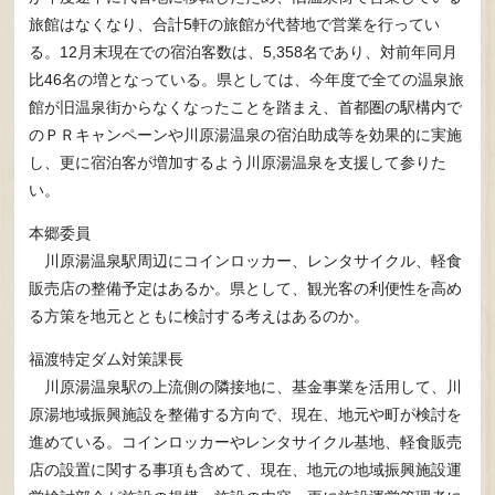
旅館はなくなり、合計5軒の旅館が代替地で営業を行ってい
る。12月末現在での宿泊客数は、5,358名であり、対前年同月
比46名の増となっている。県としては、今年度で全ての温泉旅
館が旧温泉街からなくなったことを踏まえ、首都圏の駅構内で
のＰＲキャンペーンや川原湯温泉の宿泊助成等を効果的に実施
し、更に宿泊客が増加するよう川原湯温泉を支援して参りた
い。
本郷委員
川原湯温泉駅周辺にコインロッカー、レンタサイクル、軽食
販売店の整備予定はあるか。県として、観光客の利便性を高め
る方策を地元とともに検討する考えはあるのか。
福渡特定ダム対策課長
川原湯温泉駅の上流側の隣接地に、基金事業を活用して、川
原湯地域振興施設を整備する方向で、現在、地元や町が検討を
進めている。コインロッカーやレンタサイクル基地、軽食販売
店の設置に関する事項も含めて、現在、地元の地域振興施設運