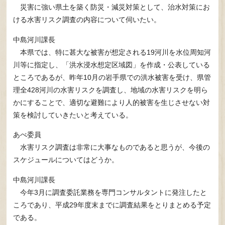
災害に強い県土を築く防災・減災対策として、治水対策にお
ける水害リスク調査の内容について伺いたい。
中島河川課長
本県では、特に甚大な被害が想定される19河川を水位周知河
川等に指定し、「洪水浸水想定区域図」を作成・公表している
ところであるが、昨年10月の岩手県での洪水被害を受け、県管
理全428河川の水害リスクを調査し、地域の水害リスクを明ら
かにすることで、適切な避難により人的被害を生じさせない対
策を検討していきたいと考えている。
あべ委員
水害リスク調査は非常に大事なものであると思うが、今後の
スケジュールについてはどうか。
中島河川課長
今年3月に調査委託業務を専門コンサルタントに発注したと
ころであり、平成29年度末までに調査結果をとりまとめる予定
である。