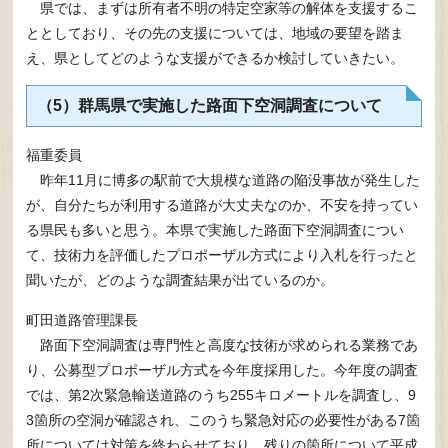
県では、まずは所有者不明の特定空家等の解体を支援するこ
ととしており、その先の支援については、地域の要望を踏ま
え、県としてどのような支援ができるか検討していきたい。
（5）群馬県で実施した路面下空洞調査について
福重委員
昨年11月に博多の駅前で大規模な道路の陥没事故が発生した
が、自分たちが利用する道路が大丈夫なのか、不安を持ってい
る県民も多いと思う。本県で実施した路面下空洞調査につい
て、技術力を評価したプロポーザル方式により入札を行ったと
聞いたが、どのような調査結果が出ているのか。
町田道路管理課長
路面下空洞調査は専門性と高度な技術が求められる業務であ
り、公募型プロポーザル方式を今年度採用した。今年度の調査
では、第2次緊急輸送道路のうち255キロメートルを調査し、9
3箇所の空洞が確認され、このうち緊急対応の必要性がある7箇
所については対策を終わらせており、残りの箇所について平成