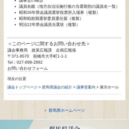
議事堂の模型
議員名鑑（地方自治法施行後の当選期別の議員名一覧）
昭和26年県会議員選挙投票所入場券（複製）
昭和戦前期選挙委員選任届（複製）
明治12年県会議員当選状（複製）
このページに関するお問い合わせ先
議会事務局
政策広報課 企画広報係
〒371-8570
前橋市大手町1-1-1
Tel：027-898-2892
お問い合わせフォーム
現在の位置
議会トップページ
>
群馬県議会の紹介
>
議事堂案内
>
展示ホール
群馬県ホームページ