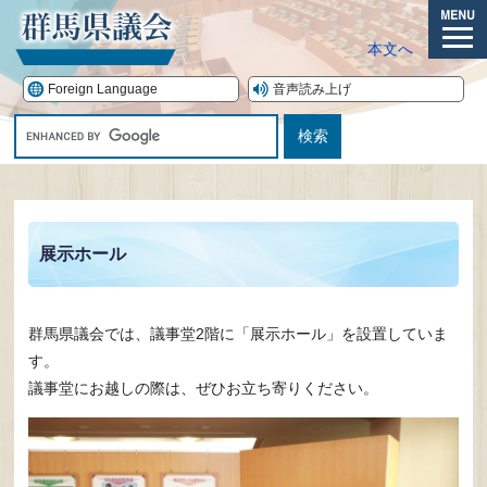
ペ
ー
メ
本文へ
ジ
ニ
の
ュ
Foreign Language
音声読み上げ
先
ー
G
頭
o
で
o
す。
本
g
文
l
e
展示ホール
カ
ス
タ
ム
群馬県議会では、議事堂2階に「展示ホール」を設置していま
検
す。
索
議事堂にお越しの際は、ぜひお立ち寄りください。