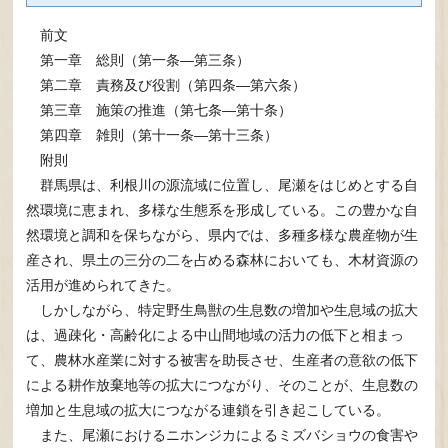
前文
第一章 総則（第一条―第三条）
第二章 責務及び役割（第四条―第六条）
第三章 施策の推進（第七条―第十条）
第四章 雑則（第十一条―第十三条）
附則
群馬県は、利根川の源流域に位置し、尾瀬をはじめとする自
然環境に恵まれ、多様な生態系を形成している。この豊かな自
然環境と調和を保ちながら、県内では、多種多様な農産物が生
産され、県土の三分の二を占める森林においても、木材資源の
活用が進められてきた。
しかしながら、特定野生鳥獣の生息数の増加や生息域の拡大
は、過疎化・高齢化による中山間地域の活力の低下と相まっ
て、農林水産業に対する被害を助長させ、生産者の意欲の低下
による耕作放棄地等の拡大につながり、そのことが、生息数の
増加と生息域の拡大につながる連鎖を引き起こしている。
また、尾瀬におけるニホンジカによるミズバショウの食害や