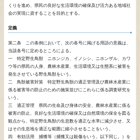
くりを進め、県民の良好な生活環境の確保及び活力ある地域社
会の実現に資することを目的とする。
定義
第二条 この条例において、次の各号に掲げる用語の意義は、
当該各号に定めるところによる。
一 特定野生鳥獣 ニホンジカ、イノシシ、ニホンザル、カワ
ウ等の県民の人身、農林水産業、生活環境又は生態系に被害を
発生させている野生鳥獣をいう。
二 鳥獣被害対策 特定野生鳥獣の適正管理及び農林水産業に
係る被害等の防止のための施策並びにこれらに係る調査研究を
いう。
三 適正管理 県民の生命及び身体の安全、農林水産業に係る
被害の防止、良好な生活環境の確保又は自然環境の保全を図る
観点から、特定野生鳥獣の生息数を適正な水準に減少させ、又
はその生息地を適正な範囲に縮小させることをいう。
四 有効活用 捕獲等（捕獲又は殺傷をいう。以下同じ。）を