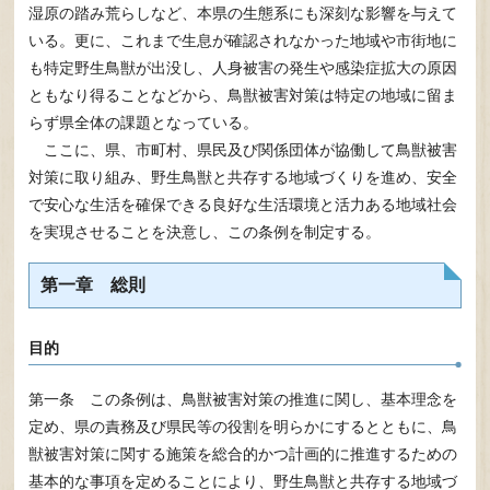
湿原の踏み荒らしなど、本県の生態系にも深刻な影響を与えて
いる。更に、これまで生息が確認されなかった地域や市街地に
も特定野生鳥獣が出没し、人身被害の発生や感染症拡大の原因
ともなり得ることなどから、鳥獣被害対策は特定の地域に留ま
らず県全体の課題となっている。
ここに、県、市町村、県民及び関係団体が協働して鳥獣被害
対策に取り組み、野生鳥獣と共存する地域づくりを進め、安全
で安心な生活を確保できる良好な生活環境と活力ある地域社会
を実現させることを決意し、この条例を制定する。
第一章 総則
目的
第一条 この条例は、鳥獣被害対策の推進に関し、基本理念を
定め、県の責務及び県民等の役割を明らかにするとともに、鳥
獣被害対策に関する施策を総合的かつ計画的に推進するための
基本的な事項を定めることにより、野生鳥獣と共存する地域づ