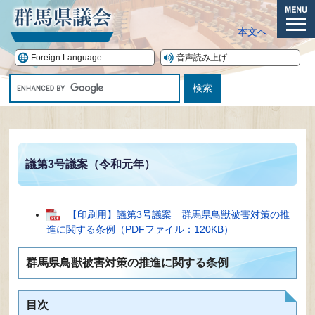
ペ
ー
メ
本文へ
ジ
ニ
の
ュ
Foreign Language
音声読み上げ
先
ー
G
頭
o
で
o
す。
本
g
文
l
e
議第3号議案（令和元年）
カ
ス
タ
ム
【印刷用】議第3号議案 群馬県鳥獣被害対策の推
検
進に関する条例（PDFファイル：120KB）
索
群馬県鳥獣被害対策の推進に関する条例
目次