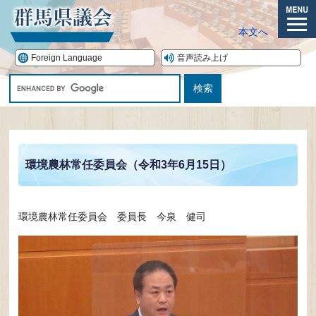
ペ
ー
メ
本文へ
ジ
ニ
の
ュ
Foreign Language
音声読み上げ
先
ー
G
頭
o
で
o
す。
本
g
文
l
e
環境農林常任委員会（令和3年6月15日）
カ
ス
タ
ム
環境農林常任委員会 委員長 今泉 健司
検
索