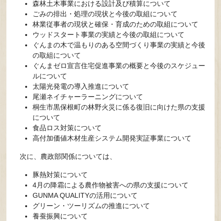
森林土木事業における設計及び積算について
ごみの排出・処理の現状と今後の取組について
林業従事者の現状と確保・育成のための取組について
ウッドスタート事業の実績と今後の取組について
ぐんまの木で温もりのある空間づくり事業の実績と今後
の取組について
ぐんまゼロ宣言住宅促進事業の概要と今後のスケジュー
ルについて
太陽光発電の導入推進について
尾瀬ネイチャーラーニングについて
桐生市黒保根町の林野火災に係る復旧に向けた県の支援
について
食品ロス対策について
高付加価値木材生産システム開発実証事業について
次に、農政部関係については、
豚熱対策について
4月の降霜による農作物被害への県の支援について
GUNMA QUALITYの活用について
グリーン・ツーリズムの推進について
養蚕振興について