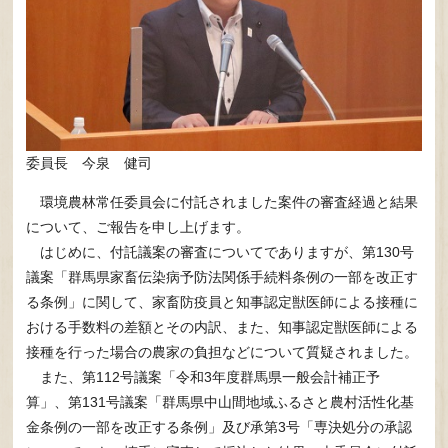
委員長 今泉 健司
環境農林常任委員会に付託されました案件の審査経過と結果
について、ご報告を申し上げます。
はじめに、付託議案の審査についてでありますが、第130号
議案「群馬県家畜伝染病予防法関係手続料条例の一部を改正す
る条例」に関して、家畜防疫員と知事認定獣医師による接種に
おける手数料の差額とその内訳、また、知事認定獣医師による
接種を行った場合の農家の負担などについて質疑されました。
また、第112号議案「令和3年度群馬県一般会計補正予
算」、第131号議案「群馬県中山間地域ふるさと農村活性化基
金条例の一部を改正する条例」及び承第3号「専決処分の承認