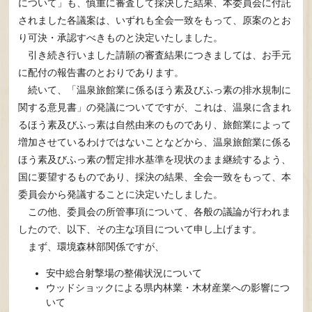
について」も、慎重に審査して採決した結果、本委員会に付託
されました各議案は、いずれも全会一致をもって、原案のとお
り可決・承認すべきものと決定いたしました。
引き続き行いました請願の審査結果につきましては、お手元
に配付の報告書のとおりであります。
続いて、「温泉旅館業に係るほう素及びふっ素の排水規制に
関する意見書」の発議についてですが、これは、温泉に含まれ
るほう素及びふっ素は自然由来のものであり、旅館業によって
増加させているわけではないことなどから、温泉旅館業に係る
ほう素及びふっ素の暫定排水基準を現状のまま継続するよう、
国に要望するものであり、採決の結果、全会一致をもって、本
委員会から発議することに決定いたしました。
この他、委員会の所管事項について、各般の議論が行われま
したので、以下、その主な項目について申し上げます。
まず、環境森林部関係ですが、
安中総合射撃場の整備状況について
ウッドショックによる県内林業・木材産業への影響につ
いて