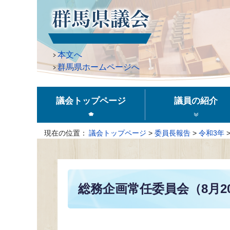
ペ
ー
ジ
の
本文へ
先
群馬県ホームページへ
頭
で
す。
議会トップページ
議員の紹介
現在の位置
議会トップページ
>
委員長報告
>
令和3年
本
文
総務企画常任委員会（8月2