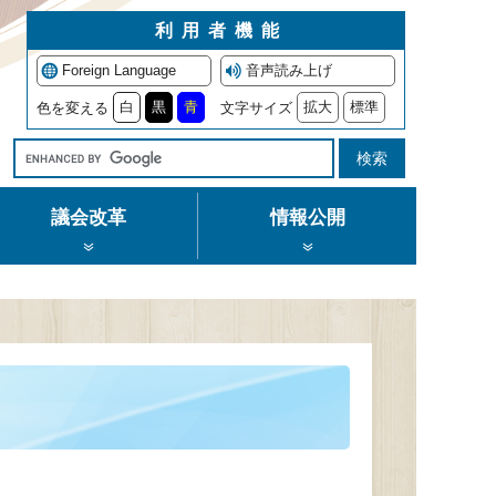
利用者機能
Foreign Language
音声読み上げ
白
黒
青
拡大
標準
色を変える
文字サイズ
Google
カ
ス
議会改革
情報公開
タ
ム
検
索