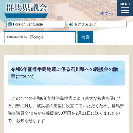
ペ
ー
メ
本文へ
ジ
ニ
の
ュ
Foreign Language
音声読み上げ
先
ー
G
頭
o
で
o
す。
本
g
文
l
e
令和6年能登半島地震に係る石川県への義援金の贈
カ
呈について
ス
タ
ム
検
このたびの令和6年能登半島地震により甚大な被害を受けた
索
石川県に対し、被災者の支援に役立てていただくため、群馬県
議会議員全49名から義援金50万円を2月21日に送りましたの
で、お知らせします。