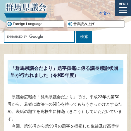
ペ
ー
メ
本文へ
ジ
ニ
の
ュ
Foreign Language
音声読み上げ
先
ー
G
頭
o
で
o
す。
本
g
文
l
e
「群馬県議会だより」題字揮毫に係る議長感謝状贈
カ
呈が行われました（令和5年度）
ス
タ
ム
検
県議会広報紙「群馬県議会だより」では、平成23年の第50
索
号から、若者に政治への関心を持ってもらうきっかけとするた
め、表紙の題字を高校生に揮毫（きごう）していただいていま
す。
今回、第96号から第99号の題字を揮毫した生徒及び高等学