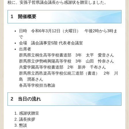
校に、安孫子哲県議会議長から感謝状を贈呈しました。
1 開催概要
日時 令和6年3月12日（火曜日） 午後2時から3時ま
で
会場 議会議事堂5階 代表者会議室
出席者
​群馬県立桐生高等学校書道部 3年 太平 愛音さん
群馬県立伊勢崎興陽高等学校 3年 山田 怜奈さん
共愛学園高等学校書道部 2年 新井 千布さん
群馬県立西邑楽高等学校伝統三道部（書道） 2年 川
島 潤基さん
各高等学校担当教諭
2 当日の流れ
感謝状贈呈
議長挨拶
懇談